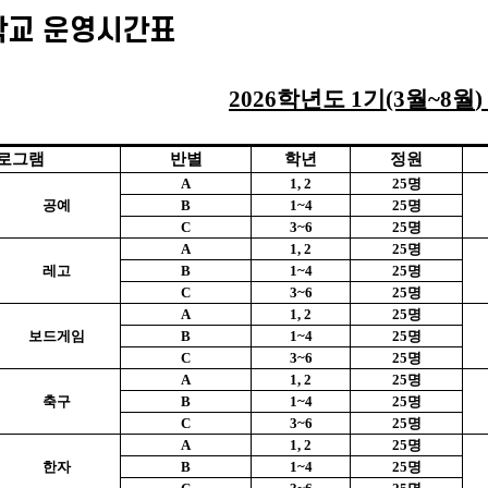
학교 운영시간표
2026
학년도
1
기
(3
월
~8
월
)
로그램
반별
학년
정원
A
1, 2
25
명
공예
B
1~4
25
명
C
3~6
25
명
A
1, 2
25
명
레고
B
1~4
25
명
C
3~6
25
명
A
1, 2
25
명
보드게임
B
1~4
25
명
C
3~6
25
명
A
1, 2
25
명
축구
B
1~4
25
명
C
3~6
25
명
A
1, 2
25
명
한자
B
1~4
25
명