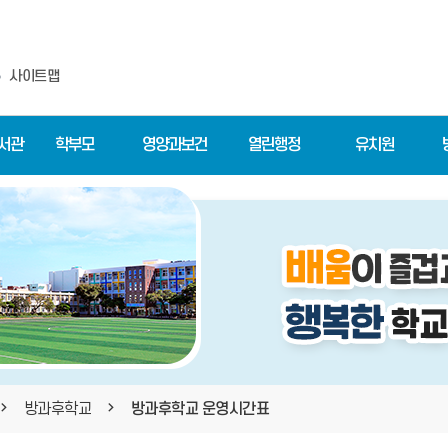
사이트맵
도서관
학부모
영양과보건
열린행정
유치원
방과후학교
방과후학교 운영시간표