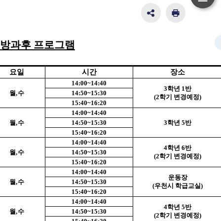
하
단
SNS
인
공
쇄
이
유
방과후 프로그램
동
영
역
펼
요일
시간
장소
치
14:00~14:40
3
학년
1
반
기
월
,
수
14:50~15:30
(2
학기 변경예정
)
15:40~16:20
14:00~14:40
월
,
수
14:50~15:30
3
학년
5
반
15:40~16:20
14:00~14:40
4
학년
6
반
월
,
수
14:50~15:30
(2
학기 변경예정
)
15:40~16:20
14:00~14:40
운동장
월
,
수
14:50~15:30
(
우천시 학급교실
)
15:40~16:20
14:00~14:40
4
학년
5
반
월
,
수
14:50~15:30
(2
학기 변경예정
)