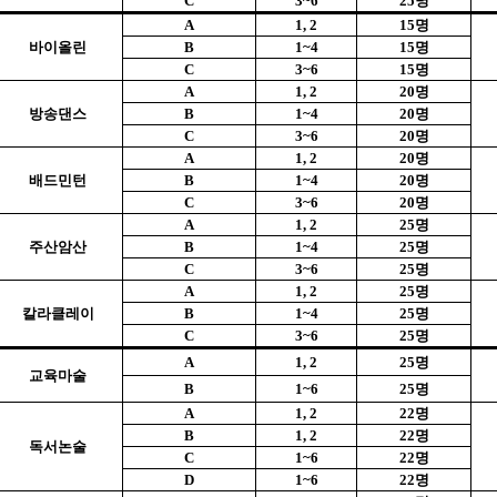
C
3~6
25
명
A
1, 2
15
명
바이올린
B
1~4
15
명
C
3~6
15
명
A
1, 2
20
명
방송댄스
B
1~4
20
명
C
3~6
20
명
A
1, 2
20
명
배드민턴
B
1~4
20
명
C
3~6
20
명
A
1, 2
25
명
주산암산
B
1~4
25
명
C
3~6
25
명
A
1, 2
25
명
칼라클레이
B
1~4
25
명
C
3~6
25
명
A
1, 2
25
명
교육마술
B
1~6
25
명
A
1, 2
22
명
B
1, 2
22
명
독서논술
C
1~6
22
명
D
1~6
22
명