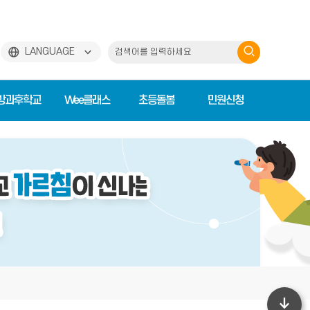
검
LANGUAGE
색
하
방과후학교
Wee클래스
초등돌봄
민원신청
기