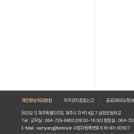
개인정보처리방침
저작권지침및신고
공공데이터/정보
[63321] 제주특별자치도 제주시 지석14길 7 삼양초등학교
Tel : 교무실 : 064-729-6800 (08:30~16:30) 행정실 : 064-72
E-Mail : samyang@korea.kr 사업자등록번호 616-83-00507