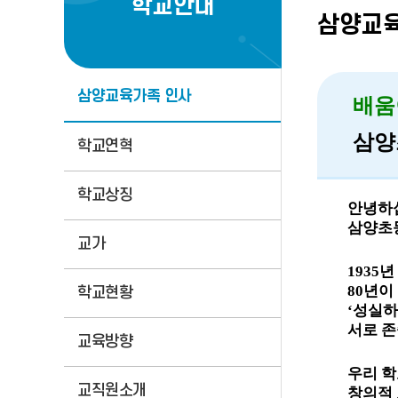
학교안내
삼양교육
삼양교육가족 인사
배움
삼양
학교연혁
학교상징
ㄴㅁ
안녕하
ㄴㅁ
삼양초
교가
ㄴㅁ
1935
년
ㄴㅁ
80
년이
학교현황
ㄴㅁ
‘
성실하
ㄴㅁ
서로 
교육방향
ㄴㅁ
우리 
교직원소개
ㄴㅁ
창의적