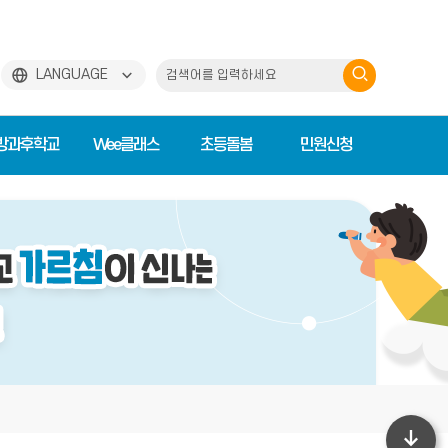
검
LANGUAGE
색
하
방과후학교
Wee클래스
초등돌봄
민원신청
기