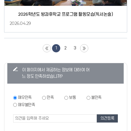
2026학년도 방과후학교 프로그램 활동모습(독서논술)
2026.04.29
독
서
논
술
1
2
3
강
좌
콘
이 페이지에서 제공하는 정보에 대하여 어
텐
느 정도 만족하셨습니까?
츠
만
족
만
매우만족
만족
보통
불만족
족
도
매우불만족
도
조
조
사
사
폼