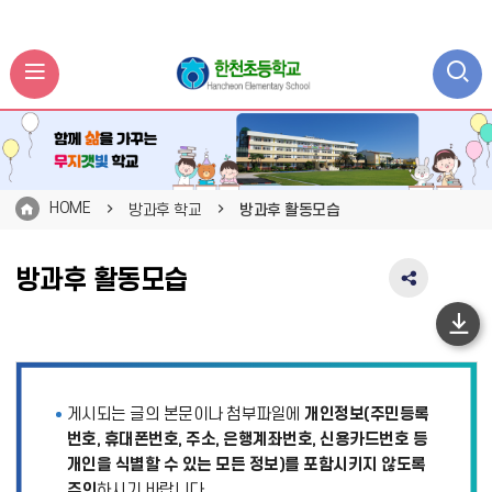
HOME
방과후 학교
방과후 활동모습
방과후 활동모습
SNS
공
유
하
영
단
역
펼
이
게시되는 글의 본문이나 첨부파일에
개인정보(주민등록
치
동
기
번호, 휴대폰번호, 주소, 은행계좌번호, 신용카드번호 등
개인을 식별할 수 있는 모든 정보)를 포함시키지 않도록
주의
하시기 바랍니다.