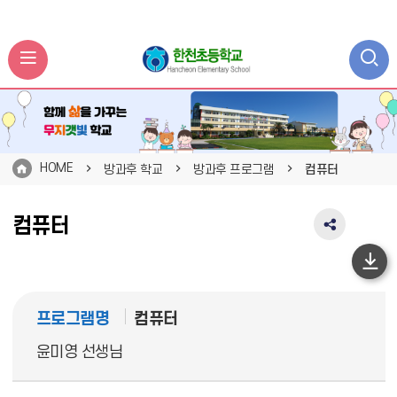
HOME
방과후 학교
방과후 프로그램
컴퓨터
컴퓨터
SNS
공
유
하
영
단
역
프로그램명
컴퓨터
펼
이
치
동
윤미영 선생님
기