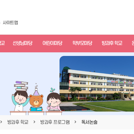
사이트맵
학교
선생님마당
어린이마당
학부모마당
방과후 학교
방과후 학교
방과후 프로그램
독서논술