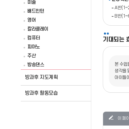
미술
A반(1~2
배드민턴
B반(1~6
영어
칼라클레이
컴퓨터
기대되는 
피아노
주산
본 수업
방송댄스
생각을 
방과후 지도계획
아이들이
방과후 활동모습
콘텐츠
이 페
만족도