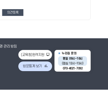
영·관리 방침
누리집 문의
(교육청)원격지원
평일 09시~18시
(점심 12시~13시)
방문통계 보기
070-4021-7092