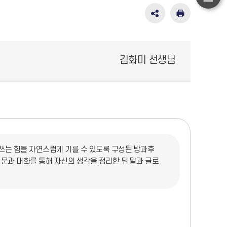
하
단
SNS
인
공
쇄
이
유
동
영
김화미 선생님
역
펼
치
기
 쓰는 힘을 자연스럽게 기를 수 있도록 구성된 방과후
문과 대화를 통해 자신의 생각을 정리한 뒤 말과 글로