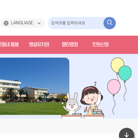
검
LANGUAGE
색
온동네 돌봄
병설유치원
열린행정
민원신청
하
기