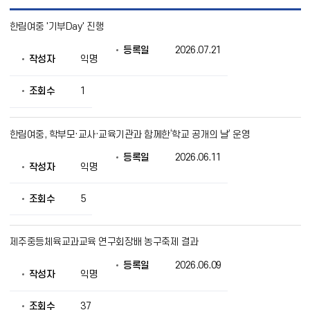
보
한림여중 '기부Day' 진행
도
자
등록일
2026.07.21
료
작성자
익명
목
록
으
조회수
1
로
번
호,
한림여중, 학부모·교사·교육기관과 함께한‘학교 공개의 날’ 운영
제
목,
등록일
2026.06.11
작
작성자
익명
성
자,
조회수
5
등
록
일,
조
제주중등체육교과교육 연구회장배 농구축제 결과
회
의
등록일
2026.06.09
작성자
익명
정
보
를
조회수
37