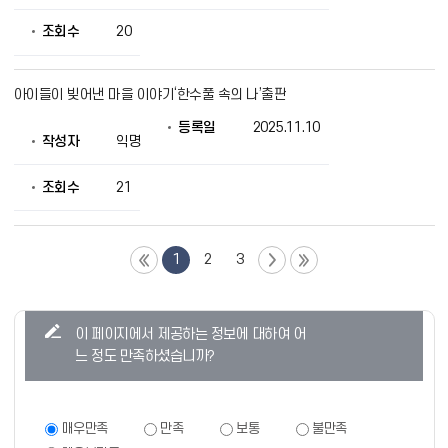
조회수
20
아이들이 빚어낸 마을 이야기‘한수풀 속의 나’출판
등록일
2025.11.10
작성자
익명
조회수
21
1
2
3
콘
이 페이지에서 제공하는 정보에 대하여 어
텐
느 정도 만족하셨습니까?
츠
만
족
만
매우만족
만족
보통
불만족
족