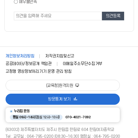
도
매우불만족
도
조
조
사
사
폼
개인정보처리방침
저작권지침및신고
공공데이터/정보공개 책임관
이메일주소무단수집거부
고정형 영상정보처리기기 운영·관리 방침
(교육청)원격지원
방문통계 보기
누리집 문의
평일 09시~18시
(점심 12시~13시)
070-4021-7092
(63032) 제주특별자치도 제주시 한림읍 한림로 604 한림여자중학교
Tel : 교무실 : 064-795-0200 (08:30~16:30) 행정실 : 064-795-0200