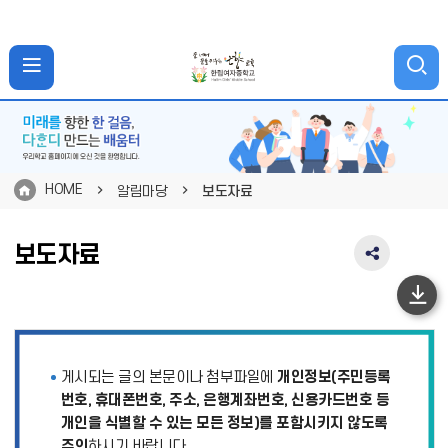
HOME
알림마당
보도자료
보도자료
SNS
공
유
하
영
단
역
펼
이
게시되는 글의 본문이나 첨부파일에
개인정보(주민등록
치
동
기
번호, 휴대폰번호, 주소, 은행계좌번호, 신용카드번호 등
개인을 식별할 수 있는 모든 정보)를 포함시키지 않도록
주의
하시기 바랍니다.