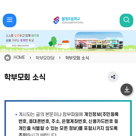
HOME
학부모마당
학부모회 소식
학부모회 소식
SNS
공
유
하
영
단
역
펼
이
게시되는 글의 본문이나 첨부파일에
개인정보(주민등록
치
동
기
번호, 휴대폰번호, 주소, 은행계좌번호, 신용카드번호 등
개인을 식별할 수 있는 모든 정보)를 포함시키지 않도록
주의
하시기 바랍니다.