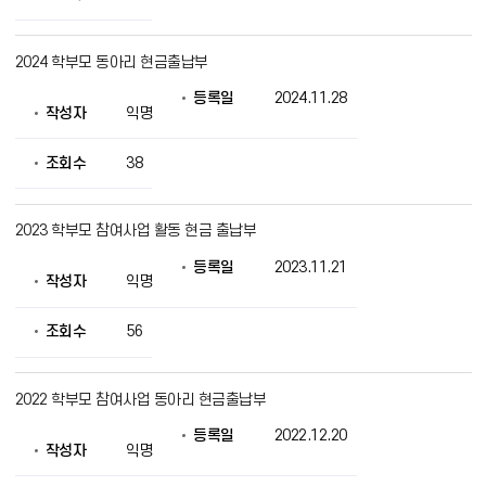
보
를
제
2024 학부모 동아리 현금출납부
공
등록일
2024.11.28
작성자
익명
조회수
38
2023 학부모 참여사업 활동 현금 출납부
등록일
2023.11.21
작성자
익명
조회수
56
2022 학부모 참여사업 동아리 현금출납부
등록일
2022.12.20
작성자
익명