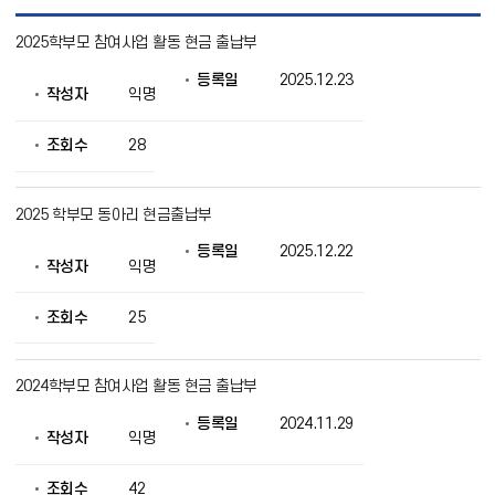
학
2025학부모 참여사업 활동 현금 출납부
부
모
등록일
2025.12.23
회
작성자
익명
소
식
목
조회수
28
록
으
로
2025 학부모 동아리 현금출납부
번
호,
등록일
2025.12.22
제
작성자
익명
목,
작
조회수
25
성
자,
등
록
2024학부모 참여사업 활동 현금 출납부
일,
조
등록일
2024.11.29
작성자
익명
회
의
정
조회수
42