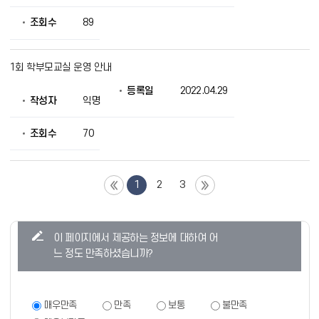
조회수
89
1회 학부모교실 운영 안내
등록일
2022.04.29
작성자
익명
조회수
70
1
2
3
콘
이 페이지에서 제공하는 정보에 대하여 어
텐
느 정도 만족하셨습니까?
츠
만
족
만
매우만족
만족
보통
불만족
족