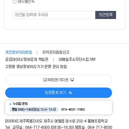
도
매우불만족
도
조
조
사
사
폼
개인정보처리방침
저작권지침및신고
공공데이터/정보공개 책임관
이메일주소무단수집거부
고정형 영상정보처리기기 운영·관리 방침
(교육청)원격지원
방문통계 보기
누리집 문의
평일 09시~18시
(점심 12시~13시)
070-4021-7092
[63056] 제주특별자치도 제주시 애월읍 엄수로 202-4 물메초등학교
Tel : 교무실 : 064-717-8000 (08:30~16:30) 행정실 : 064-717-8000