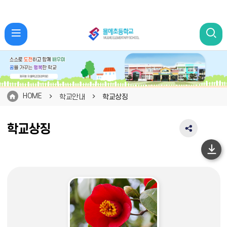
HOME
학교안내
학교상징
학교상징
SNS
공
유
하
영
단
역
펼
이
치
동
기