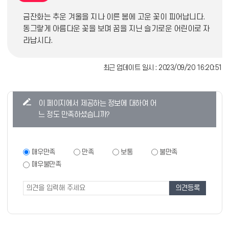
금잔화는 추운 겨울을 지나 이른 봄에 고운 꽃이 피어납니다.
동그랗게 아름다운 꽃을 보며 꿈을 지닌 슬기로운 어린이로 자
라납시다.
최근 업데이트 일시 : 2023/09/20 16:20:51
콘
이 페이지에서 제공하는 정보에 대하여 어
텐
느 정도 만족하셨습니까?
츠
만
족
만
매우만족
만족
보통
불만족
족
도
매우불만족
도
조
조
사
사
폼