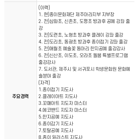
개
(이력)
1. 현)종이문화재단 제주아라지부 지부장
2. 전)삼화초, 신촌초, 도평초 방과후 공예 강좌 출
강
3. 전)도련초, 노형초 방과후 클레이 강좌 출강
4. 전)도리초, 동광초 방과후 종이접기 강좌 출강
5. 전)애월초 예술꽃 동아리 한지공예 출강강사
6. 전)신산초, 이도초, 오라초 돌봄 특별프로그램
출강강사
7. 도서관, 제주시 및 서귀포시 학생문화원 문화예
술분야 출강
(자격)
1.종이접기 지도사
주요경력
2.클레이아트 지도사
3.꼬매아트 지도자 마스터
4.에코밴드 지도자 마스터
5.한지공예 지도사
6.종이감기 지도사
7.토탈공예 지도사
8.종이 일러스트 지도사