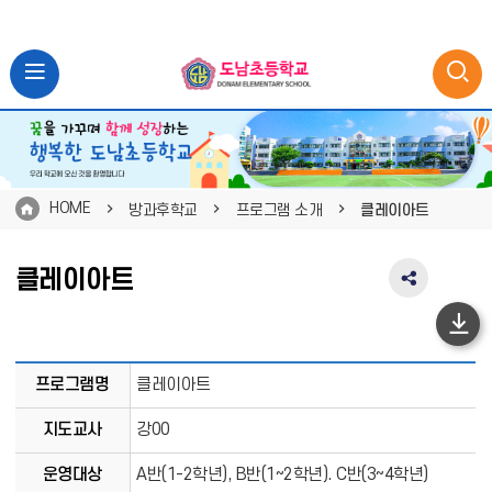
HOME
방과후학교
프로그램 소개
클레이아트
클레이아트
SNS
공
유
하
영
단
역
프
프로그램명
클레이아트
펼
이
로
치
그
지도교사
강00
동
기
램
운영대상
A반(1-2학년), B반(1~2학년). C반(3~4학년)
소