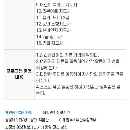
9.어린이 북아트 지도사
10.리본아트 지도사
11.캘리그라피 2급
12.노인 조형지도사
13.실버인지 지도사
14.2급 정교사
15.민화 지도사
1.칼라클레이의 기본 기법을 익힌다.
2.여러가지 재료를 활용하여 창작 활동에 기법을
적용해 본다.
프로그램 운영
3.다양한 주제를 이용하여 자신만의 창작품을 만들
내용
어 본다.
4.스스로 작품 활동을 하며 자신감과 성취감을 갖
는다.
개인정보처리방침
저작권지침및신고
공공데이터/정보공개 책임관
이메일주소무단수집거부
고정형 영상정보처리기기 운영·관리 방침