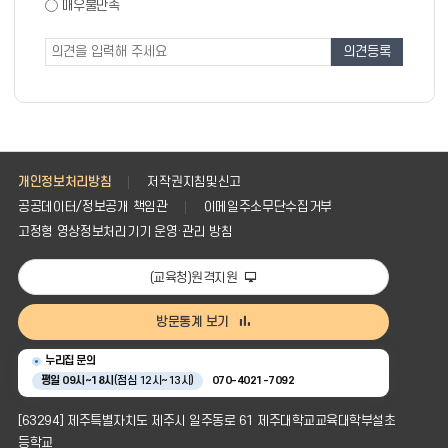
도
매우불만족
도
조
조
사
사
폼
개인정보처리방침
저작권지침및신고
공공데이터/정보공개 책임관
이메일주소무단수집거부
고정형 영상정보처리기기 운영·관리 방침
(교육청)원격지원
방문통계 보기
누리집 문의
평일 09시~18시
(점심 12시~13시)
070-4021-7092
[63294] 제주특별자치도 제주시 일주동로 61 제주대학교교육대학부설초
등학교