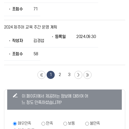
조회수
71
2024 제주어 교육 주간 운영 계획
등록일
2024.09.30
작성자
김경섭
조회수
58
1
2
3
콘
이 페이지에서 제공하는 정보에 대하여 어
텐
느 정도 만족하셨습니까?
츠
만
족
만
매우만족
만족
보통
불만족
족