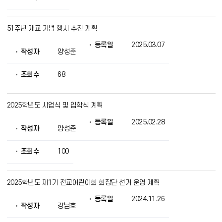
보
를
제
51주년 개교 기념 행사 추진 계획
공
등록일
2025.03.07
작성자
양성준
조회수
68
2025학년도 시업식 및 입학식 계획
등록일
2025.02.28
작성자
양성준
조회수
100
2025학년도 제1기 전교어린이회 회장단 선거 운영 계획
등록일
2024.11.26
작성자
강남호