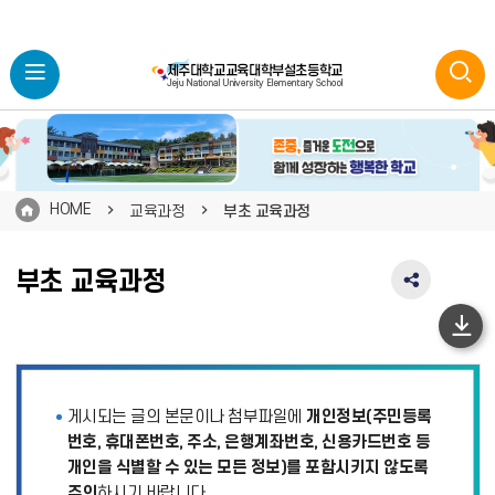
HOME
교육과정
부초 교육과정
부초 교육과정
SNS
공
유
하
영
단
역
펼
이
게시되는 글의 본문이나 첨부파일에
개인정보(주민등록
치
동
기
번호, 휴대폰번호, 주소, 은행계좌번호, 신용카드번호 등
개인을 식별할 수 있는 모든 정보)를 포함시키지 않도록
주의
하시기 바랍니다.