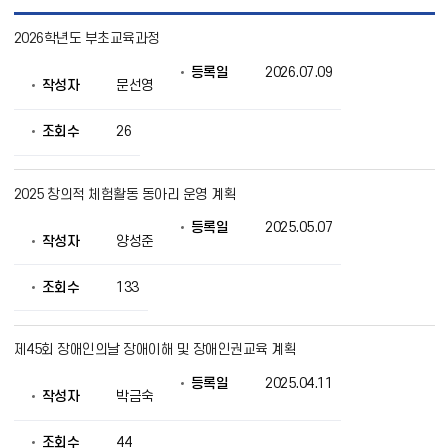
부
2026학년도 부초교육과정
초
교
등록일
2026.07.09
육
작성자
문선영
과
정
목
조회수
26
록
으
로
2025 창의적 체험활동 동아리 운영 계획
번
호,
등록일
2025.05.07
제
작성자
양성준
목,
작
조회수
133
성
자,
등
록
제45회 장애인의날 장애이해 및 장애인권교육 계획
일,
조
등록일
2025.04.11
작성자
박금숙
회
의
정
조회수
44