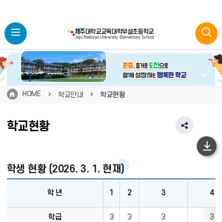
HOME
학교안내
학교현황
학교현황
SNS
공
유
하
영
단
학생 현황 (2026. 3. 1. 현재)
역
펼
이
치
학 년
1
2
3
4
동
기
학
학급
3
3
3
3