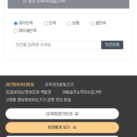
느 정도 만족하셨습니까?
츠
만
족
만
매우만족
만족
보통
불만족
족
도
매우불만족
도
조
조
사
사
폼
개인정보처리방침
저작권지침및신고
공공데이터/정보공개 책임관
이메일주소무단수집거부
고정형 영상정보처리기기 운영·관리 방침
(교육청)원격지원
방문통계 보기