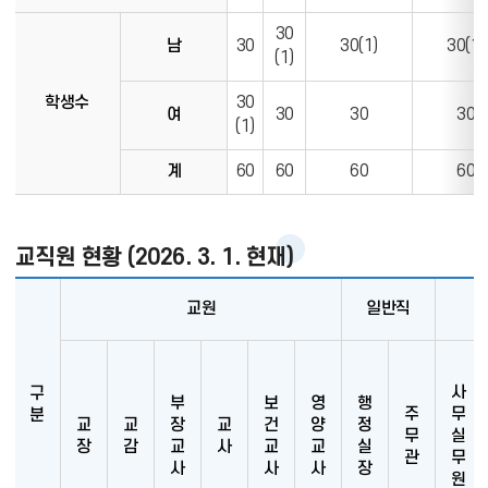
교
현
30
남
30
30(1)
30(1)
황
(1)
학생수
30
여
30
30
30
(1)
계
60
60
60
60
교직원 현황 (2026. 3. 1. 현재)
교원
일반직
사
구
부
보
영
행
주
무
분
교
교
장
교
건
양
정
무
실
장
감
교
사
교
교
실
관
무
사
사
사
장
원