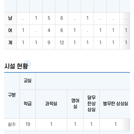
학
남
.
1
5
6
.
1
.
.
.
교
현
여
1
.
4
6
1
.
1
1
1
황
계
1
1
9
12
1
1
1
1
1
시설 현황
교실
구분
달무
영어
학급
과학실
한상
별무한 상상실
실
상실
실수
19
1
1
1
1