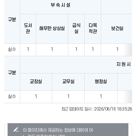
부 속 시 설
후
구분
도서
급식
다목
해무한 상상실
보건실
관
실
적관
실수
1
1
1
1
1
지 원 시 설
구분
교장실
교무실
행정실
실수
1
1
1
학
최근 업데이트 일시 : 2026/06/16 18:35:28
교
현
콘
황
이 페이지에서 제공하는 정보에 대하여 어
텐