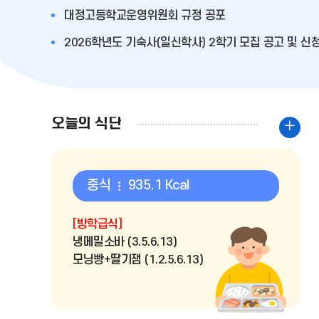
대정고등학교운영위원회 규정 공포
2026학년도 기숙사(일신학사) 2학기 모집 공고 및 신
오늘의 식단
오
늘
의
중식
935.1 Kcal
식
단
[방학급식]
더
냉메밀소바 (3.5.6.13)
보
모닝빵+딸기잼 (1.2.5.6.13)
기
양배추샐러드/케요 (1.5.12)
돈까스
(1.2.5.6.10.12.13.16.18)