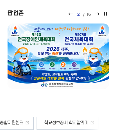
08.12
팝업존
팝
팝
팝
2
16
제주형 자율학교 교직원
업
업
업
역량강화 워크숍
존
존
존
08.15
이
다
정
전
음
지
의 날
광복절
08.21
숙사 입소
교원 연수의 날
08.29
의 날
토요휴업일
 종합지원센터
학교정보공시 학교알리미
안전신문고