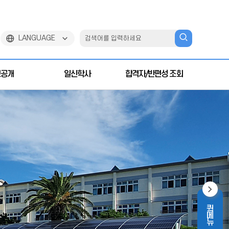
검
LANGUAGE
색
하
보공개
일신학사
합격자/반편성 조회
기
퀵메뉴
퀵메뉴영역