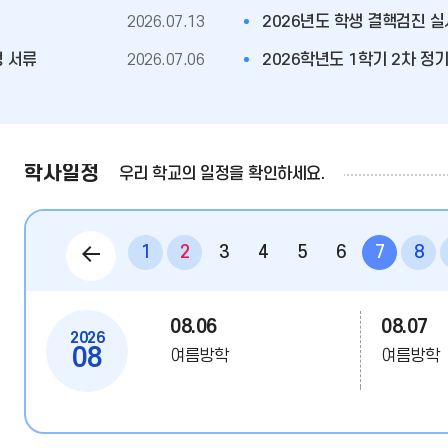
보
2026.07.13
2026년도 학생 결핵검진 실
기
청 서류
2026.07.06
2026학년도 1학기 2차 정
학사일정
우리 학교의 일정을 확인하세요.
08.01
08.01
토요휴업일
여름방학
이
08.03
08.04
1
2
3
4
5
6
7
8
여름방학
여름방학
전
08.06
08.07
2026
달
08
여름방학
여름방학
08.08
08.09
토요휴업일
여름방학