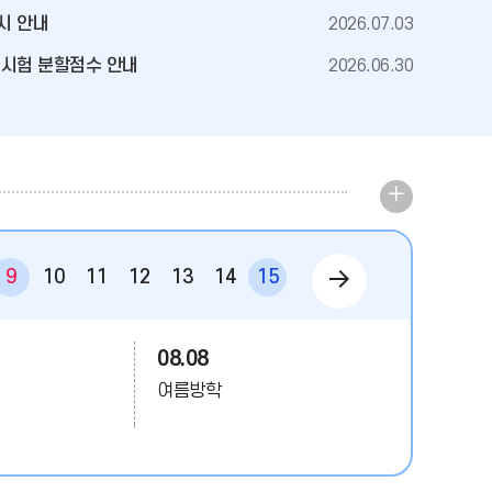
보
시 안내
2026.07.03
기
기시험 분할점수 안내
2026.06.30
08.02
행
여름방학
사
일
08.05
다
9
10
11
12
13
14
15
16
17
18
19
20
정
여름방학
더
음
08.08
보
달
여름방학
기
08.10
여름방학