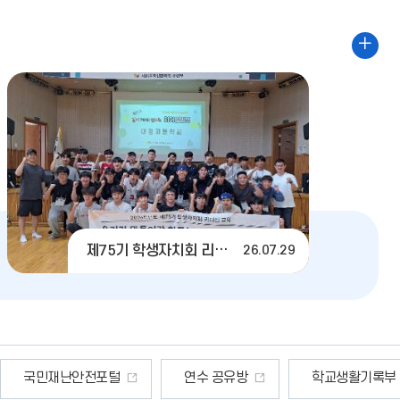
08.11
08.12
포
여름방학
여름방학
토
갤
08.13
08.14
러
2학기 개학
교원 연수
리
08.17
08.18
더
대체공휴일
2학기 기
보
기
08.22
08.28
제75기 학생자치회 리더십 교육
26.07.29
토요휴업일
교원 연수
국민재난안전포털
연수 공유방
학교생활기록부