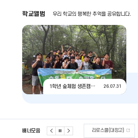
배추김치 (9)
딸기우유 (2)
학교앨범
우리 학교의 행복한 추억을 공유합니다.
1학년 숲체험 생존캠프 현장체험
26.07.31
성범죄 피해신고
그린 i-Net
리로스쿨(대정고)
배너모음
배
배
배