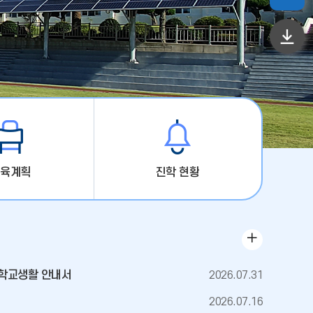
하
단
이
동
육계획
진학 현황
게
시
 학교생활 안내서
2026.07.31
판
더
2026.07.16