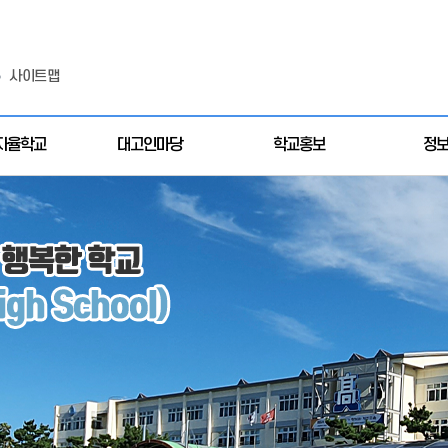
사이트맵
자율학교
대고인마당
학교홍보
정