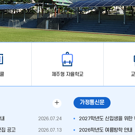
쿨
제주형 자율학교
교
공
가정통신문
게
지
시
사
안내
2026.07.24
2027학년도 신입생을 위한
판
항
더
모집 공고
2026.07.13
2026학년도 여름방학 안내