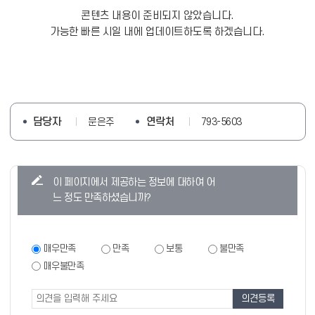
콘텐츠 내용이 준비되지 않았습니다.
가능한 빠른 시일 내에 업데이트하도록 하겠습니다.
담당자
연락처
문은주
793-5603
콘
이 페이지에서 제공하는 정보에 대하여 어
텐
느 정도 만족하셨습니까?
츠
만
족
만
매우만족
만족
보통
불만족
족
도
매우불만족
도
조
조
사
사