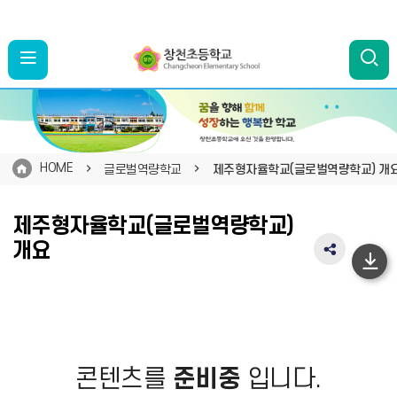
HOME
글로벌역량학교
제주형자율학교(글로벌역량학교) 개
제주형자율학교(글로벌역량학교)
개요
SNS
하
공
유
단
영
이
역
펼
동
치
콘텐츠를
준비중
입니다.
기