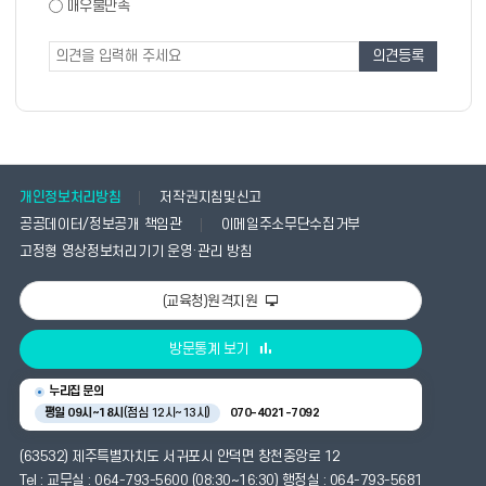
도
매우불만족
도
조
조
사
사
폼
개인정보처리방침
저작권지침및신고
공공데이터/정보공개 책임관
이메일주소무단수집거부
고정형 영상정보처리기기 운영·관리 방침
(교육청)원격지원
방문통계 보기
누리집 문의
평일 09시~18시
(점심 12시~13시)
070-4021-7092
(63532) 제주특별자치도 서귀포시 안덕면 창천중앙로 12
Tel : 교무실 : 064-793-5600 (08:30~16:30) 행정실 : 064-793-5681