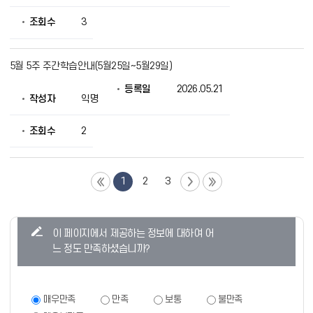
조회수
3
5월 5주 주간학습안내(5월25일~5월29일)
등록일
2026.05.21
작성자
익명
조회수
2
1
2
3
콘
이 페이지에서 제공하는 정보에 대하여 어
텐
느 정도 만족하셨습니까?
츠
만
족
만
매우만족
만족
보통
불만족
족