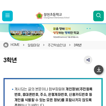
HOME
알림마당
주간학습안내
3학년
3학년
SNS
공
유
하
영
단
역
펼
이
게시되는 글의 본문이나 첨부파일에
개인정보(주민등록
치
동
기
번호, 휴대폰번호, 주소, 은행계좌번호, 신용카드번호 등
개인을 식별할 수 있는 모든 정보)를 포함시키지 않도록
주의
하시기 바랍니다.