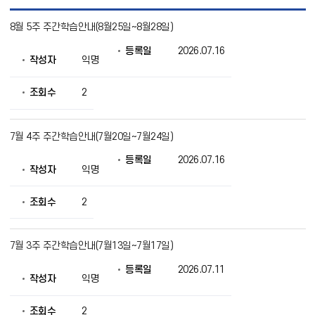
3
8월 5주 주간학습안내(8월25일~8월28일)
학
년
등록일
2026.07.16
목
작성자
익명
록
으
로
조회수
2
번
호,
제
7월 4주 주간학습안내(7월20일~7월24일)
목,
작
등록일
2026.07.16
성
작성자
익명
자,
등
조회수
2
록
일,
조
회
7월 3주 주간학습안내(7월13일~7월17일)
의
정
등록일
2026.07.11
작성자
익명
보
를
제
조회수
2