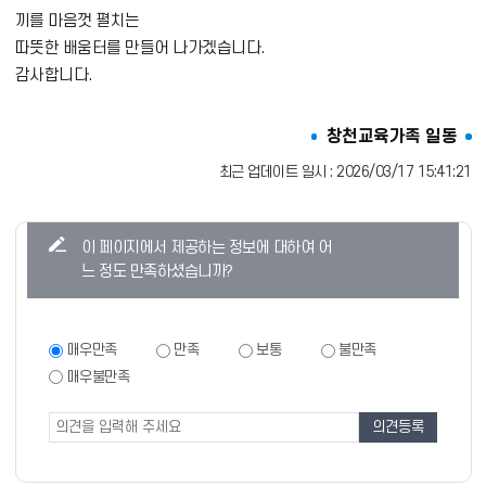
끼를 마음껏 펼치는
따뜻한 배움터를 만들어 나가겠습니다.
감사합니다.
창천교육가족 일동
최근 업데이트 일시 : 2026/03/17 15:41:21
콘
이 페이지에서 제공하는 정보에 대하여 어
텐
느 정도 만족하셨습니까?
츠
만
족
만
매우만족
만족
보통
불만족
족
도
매우불만족
도
조
조
사
사
폼