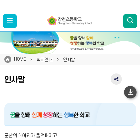
HOME
학교안내
인사말
인사말
SNS
공
유
하
영
단
역
펼
이
꿈
을 향해
함께
성장
하는
행복
한 학교
치
동
기
군산의 메아리가 울려퍼지고