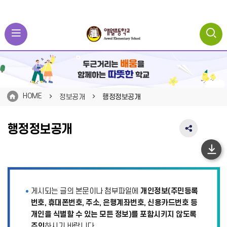
HOME
정보공개
행정정보공개
행정정보공개
SNS
공
유
하
영
단
역
펼
이
게시되는 글의 본문이나 첨부파일에
개인정보(주민등록
치
동
기
번호, 휴대폰번호, 주소, 은행계좌번호, 신용카드번호 등
개인을 식별할 수 있는 모든 정보)를 포함시키지 않도록
주의
하시기 바랍니다.