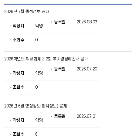
행
2026년 7월 행정정보 공개
정
정
등록일
2026.08.03
보
작성자
익명
공
개
목
조회수
0
록
으
로
2026학년도 학교회계 제2회 추가경정예산서 공개
번
호,
등록일
2026.07.20
제
작성자
익명
목,
작
조회수
0
성
자,
등
록
2026년 6월 행정정보(회계정보) 공개
일,
조
등록일
2026.07.01
작성자
익명
회
의
정
조회수
6