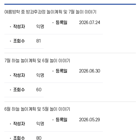
놀
여름방학 중 방과후과정 놀이계획 및 7월 놀이 이야기
이
계
등록일
2026.07.24
획
작성자
익명
및
사
후
조회수
81
안
내
목
7월 하늘 놀이계획 및 6월 놀이 이야기
록
으
등록일
2026.06.30
로
작성자
익명
번
호,
조회수
60
제
목,
작
성
6월 하늘 놀이계획 및 5월 놀이 이야기
자,
등
등록일
2026.05.29
작성자
익명
록
일,
조
조회수
80