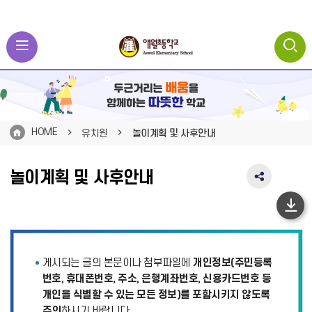
HOME
유치원
놀이계획 및 사후안내
놀이계획 및 사후안내
SNS
공
유
하
영
단
역
펼
이
게시되는 글의 본문이나 첨부파일에
개인정보(주민등록
치
동
기
번호, 휴대폰번호, 주소, 은행계좌번호, 신용카드번호 등
개인을 식별할 수 있는 모든 정보)를 포함시키지 않도록
주의
하시기 바랍니다.