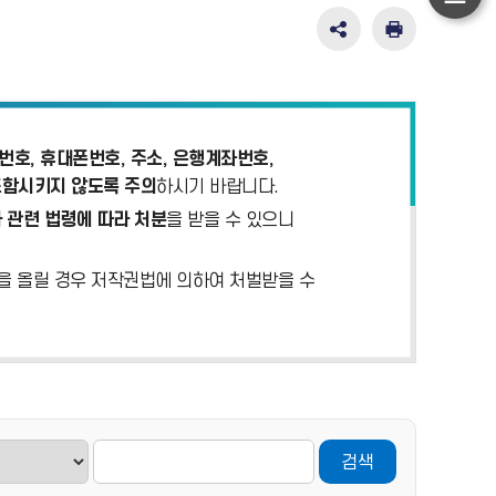
하
단
SNS
인
공
쇄
이
유
동
영
역
펼
호, 휴대폰번호, 주소, 은행계좌번호,
치
포함시키지 않도록 주의
하시기 바랍니다.
기
 관련 법령에 따라 처분
을 받을 수 있으니
)을 올릴 경우 저작권법에 의하여 처벌받을 수
검색