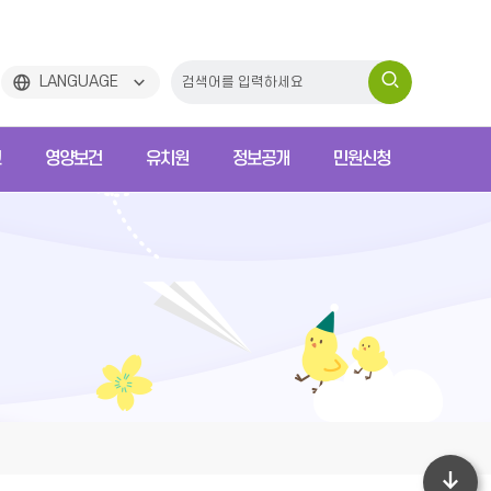
검
LANGUAGE
색
교
영양보건
유치원
정보공개
민원신청
하
기