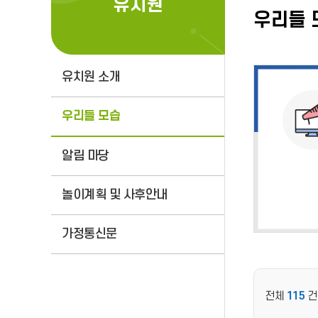
유치원
우리들 
유치원 소개
우리들 모습
알림 마당
놀이계획 및 사후안내
가정통신문
전체
115
건