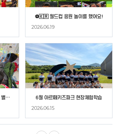
⚽🇰🇷 월드컵 응원 놀이를 했어요!
2026.06.19
1
그림책놀이 '물을 싫어하는 아주 별난 꼬마 악어'
6월 아르떼키즈파크 현장체험학습
2026.06.15
1