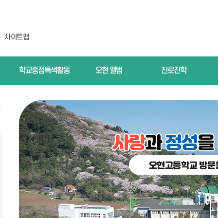
사이트맵
학교중점특색활동
오현 앨범
진로진학