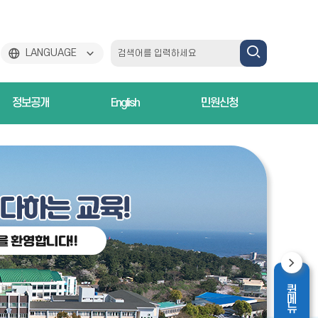
검
LANGUAGE
색
정보공개
English
민원신청
하
기
퀵메뉴
퀵메뉴영역