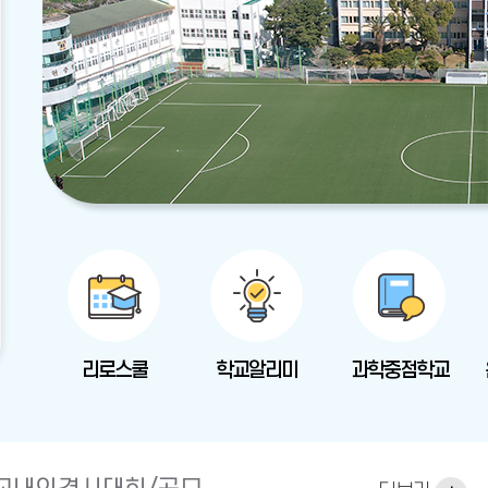
리로스쿨
학교알리미
과학중점학교
공