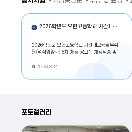
공지사항
가정통신문
수상 및 표창
여름방학
08.15
광복절
08.15
여름방학
08.16
2026학년도 오현고등학교 기간제교육공무직원(석식영양사) 5차 채용 공고
대체휴일
08.17
2026학년도 오현고등학교 기간제교육공무직
여름방학
08.17
원(석식영양사) 5차 채용 공고1. 채용직종 및
인원: 석식영양사, 1명2. 채용기간: 2026. 8.
개학
08.18
채용일~2026.10.293. 원서 접수기간: 2026.
2026.08.04
수시모집 학생부 작성 기준일
08.31
8. 5.(수) ~ 2026. 8. 7.(금) 16시4. 접수방법:
오현고등학교 행정실 (직접 방문 제출)※ 자세
한사항은 붙임 공고문을 참고하시기 바랍니다.
포토갤러리