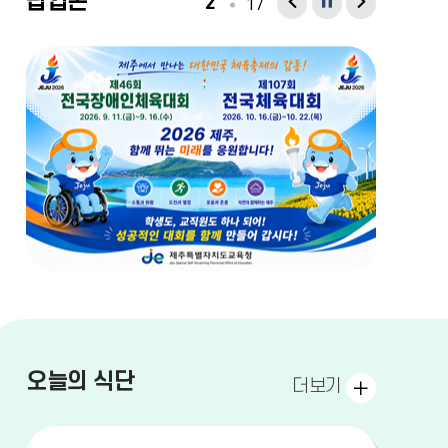
팝
팝
팝업존
팝
2
17
업
업
업
존
존
존
이
다
정
전
음
지
오
오늘의 식단
더보기
늘
의
식