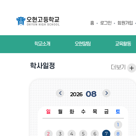
홈
로그인
회원가입
여름방학
08.01
학교소개
오현알림
교육활동
여름방학
08.02
일
학사일정
여름방학
더보기
08.03
정
여름 방과후학교
08.03
이
다
여름방학
08
08.04
2026
전
음
여름 방과후학교
08.04
달
달
일
월
화
수
목
금
토
여름방학
08.05
캘
1
린
여름 방과후학교
08.05
더
2
3
4
5
6
7
8