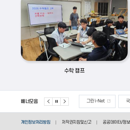
수학 캠프
디지털 성범죄 피해신고
그린 i-Net
국민재난안
배너모음
배
배
배
너
너
너
이
정
다
개인정보처리방침
저작권지침및신고
공공데이터/정보
전
지
음