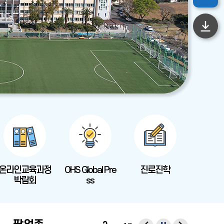
하
단
이
동
온라인교육과정
OHS Global Pre
진로진학
박람회
ss