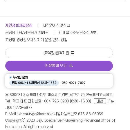
자,
등
록
일,
조
개인정보처리방침
저작권지침및신고
회
공공데이터/정보공개 책임관
이메일주소무단수집거부
의
정
고정형 영상정보처리기기 운영·관리 방침
보
를
(교육청)원격지원
제
공
방문통계 보기
누리집 문의
평일 09시~18시
(점심 12시~13시)
070-4021-7092
우[63008] 제주특별자치도 제주시 한경면 용고로 70 한국뷰티고등학교
Tel : 학교 대표 전화번호 : 064-795-8200 (8:30~16:30)
Fax
: (064)772-5977
E-Mail : kbeautygo@korea.kr 사업자등록번호 616-83-06059
Copyright(c) 2023 Jeju Special Self-Governing Provincial Office of
Education. All rights reserved.