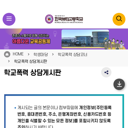
HOME
학생마당
학교폭력 상담코너
학교폭력 상담게시판
학교폭력 상담게시판
SNS
공
유
하
영
단
역
펼
이
게시되는 글의 본문이나 첨부파일에
개인정보(주민등록
치
동
기
번호, 휴대폰번호, 주소, 은행계좌번호, 신용카드번호 등
개인을 식별할 수 있는 모든 정보)를 포함시키지 않도록
주의
하시기 바랍니다.