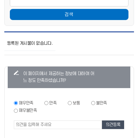
검색
학
교
등록된 게시물이 없습니다.
폭
력
상
담
게
콘
이 페이지에서 제공하는 정보에 대하여 어
시
텐
판
느 정도 만족하셨습니까?
목
츠
록
만
으
로
족
만
매우만족
만족
보통
불만족
번
족
도
매우불만족
호,
도
조
제
조
목,
사
사
작
폼
성