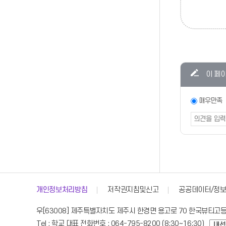
콘텐츠
이 페
만족도
조사
만족도
매우만족
조사
폼
개인정보처리방침
저작권지침및신고
공공데이터/정보
우[63008] 제주특별자치도 제주시 한경면 용고로 70 한국뷰티고
Tel : 학교 대표 전화번호 : 064-795-8200 (8:30~16:30)