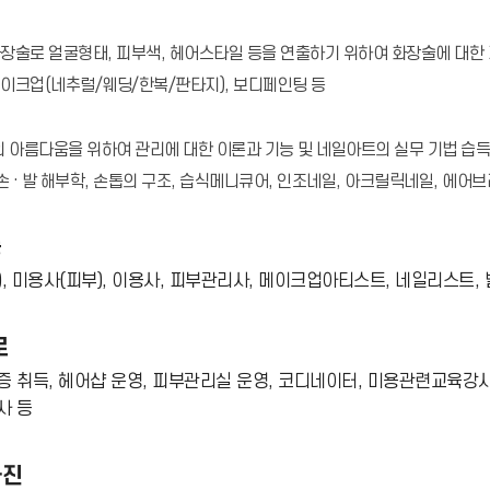
장술로 얼굴형태, 피부색, 헤어스타일 등을 연출하기 위하여 화장술에 대한 
이크업(네추럴/웨딩/한복/판타지), 보디페인팅 등
의 아름다움을 위하여 관리에 대한 이론과 기능 및 네일아트의 실무 기법 습득
 손 · 발 해부학, 손톱의 구조, 습식메니큐어, 인조네일, 아크릴릭네일, 에어
증
, 미용사(피부), 이용사, 피부관리사, 메이크업아티스트, 네일리스트,
로
 취득, 헤어샵 운영, 피부관리실 운영, 코디네이터, 미용관련교육강사
사 등
사진