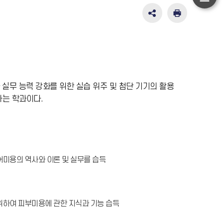
하
단
SNS
인
공
쇄
이
유
동
영
역
펼
치
 실무 능력 강화를 위한 실습 위주 및 첨단 기기의 활용
기
는 학과이다.
어미용의 역사와 이론 및 실무를 습득
위하여 피부미용에 관한 지식과 기능 습득