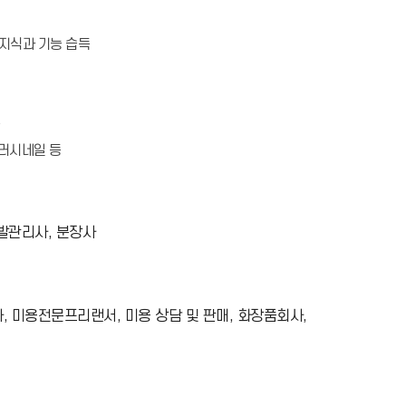
지식과 기능 습득
브러시네일 등
 발관리사, 분장사
, 미용전문프리랜서, 미용 상담 및 판매, 화장품회사,