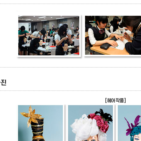
사진
[헤어작품]