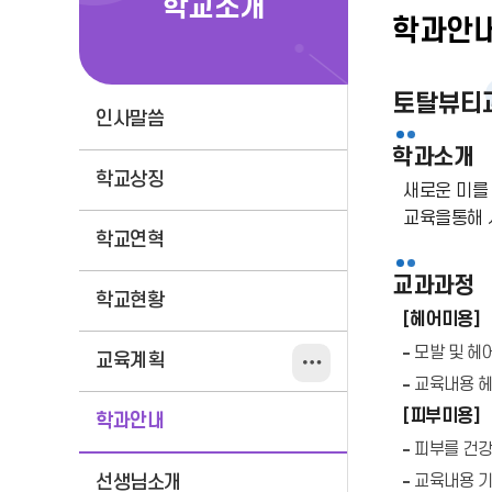
학교소개
학과안
토탈뷰티
인사말씀
학과소개
학교상징
새로운 미를 
교육을통해 
학교연혁
교과과정
학교현황
[헤어미용]
모발 및 헤
교육계획
교육내용 헤
[피부미용]
학과안내
피부를 건강
교육내용 기
선생님소개