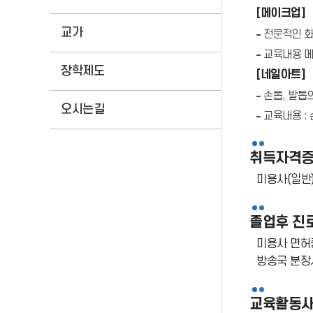
[메이크업]
교가
전문적인 화
교육내용 메
장학제도
[네일아트]
손톱, 발톱
오시는길
교육내용 :
취득자격
미용사(일반)
졸업후 진
미용사 면허증
방송국 분장
교육활동