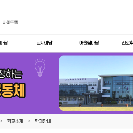
사이트맵
마당
교사마당
어울림마당
진로
학교소개
학과안내