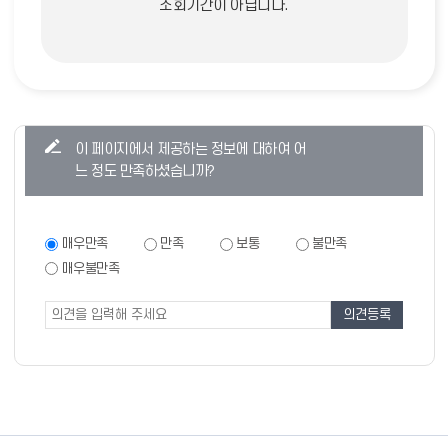
조회기간이 아닙니다.
콘
이 페이지에서 제공하는 정보에 대하여 어
텐
느 정도 만족하셨습니까?
츠
만
족
만
매우만족
만족
보통
불만족
족
도
매우불만족
도
조
조
사
사
폼