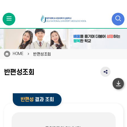
HOME
반편성조회
반편성조회
SNS
공
유
하
영
단
역
반편성
결과 조회
펼
이
치
동
기