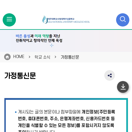
HOME
학교 소식
가정통신문
가정통신문
SNS
공
하
유
영
단
역
이
펼
게시되는 글의 본문이나 첨부파일에
개인정보(주민등록
치
동
기
번호, 휴대폰번호, 주소, 은행계좌번호, 신용카드번호 등
개인을 식별할 수 있는 모든 정보)를 포함시키지 않도록