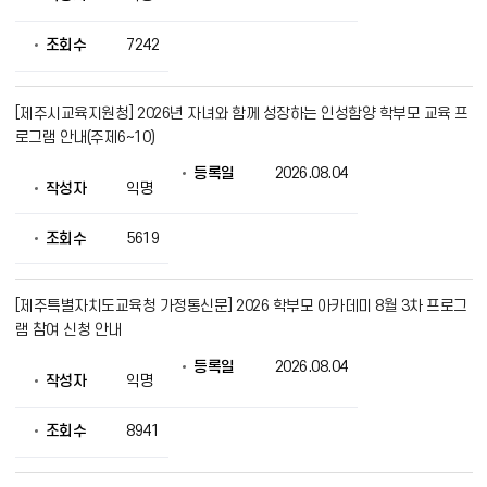
를
제
조회수
7242
공
[제주시교육지원청] 2026년 자녀와 함께 성장하는 인성함양 학부모 교육 프
로그램 안내(주제6~10)
등록일
2026.08.04
작성자
익명
조회수
5619
[제주특별자치도교육청 가정통신문] 2026 학부모 아카데미 8월 3차 프로그
램 참여 신청 안내
등록일
2026.08.04
작성자
익명
조회수
8941