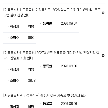
가
[제주특별자치도교육청 가정통신문] 2026 학부모 아카데미 8월 4차 프로
정
새
통
그램 참여 신청 안내
신
글
등록일
2026.08.07
문
작성자
익명
목
록
으
조회수
888
로
번
호,
[제주특별자치도교육청] 2027학년도 영재교육 대상자 선발 전형계획 학
제
새
부모 설명회 개최 안내
목,
작
글
등록일
2026.08.06
성
작성자
익명
자,
등
록
조회수
3868
일,
조
회
[서귀포도서관 가정통신문] 숲에서 찾은 가족의 빛 참가자 모집
의
정
등록일
2026.08.06
보
작성자
익명