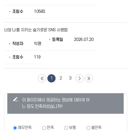
조회수
10583
너와 나를 지키는 슬기로운 SNS 사용법
등록일
2026.07.20
작성자
익명
조회수
119
1
2
3
콘
이 페이지에서 제공하는 정보에 대하여 어
텐
느 정도 만족하셨습니까?
츠
만
족
만
매우만족
만족
보통
불만족