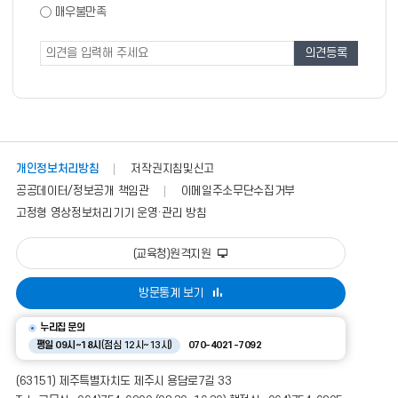
족
도
매우불만족
도
조
조
사
사
폼
개인정보처리방침
저작권지침및신고
공공데이터/정보공개 책임관
이메일주소무단수집거부
고정형 영상정보처리기기 운영·관리 방침
(교육청)원격지원
방문통계 보기
누리집 문의
평일 09시~18시
(점심 12시~13시)
070-4021-7092
(63151) 제주특별자치도 제주시 용담로7길 33