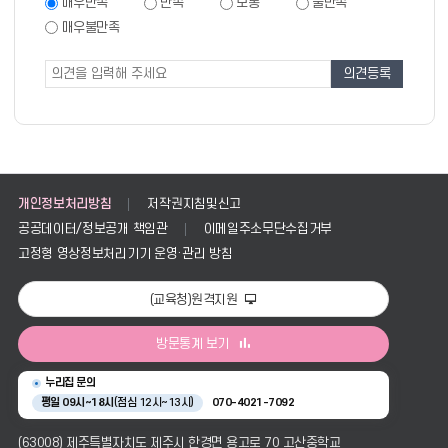
족
만
매우만족
만족
보통
불만족
족
도
매우불만족
도
조
조
사
사
폼
개인정보처리방침
저작권지침및신고
공공데이터/정보공개 책임관
이메일주소무단수집거부
고정형 영상정보처리기기 운영·관리 방침
(교육청)원격지원
방문통계 보기
누리집 문의
평일 09시~18시
(점심 12시~13시)
070-4021-7092
(63008) 제주특별자치도 제주시 한경면 용고로 70 고산중학교