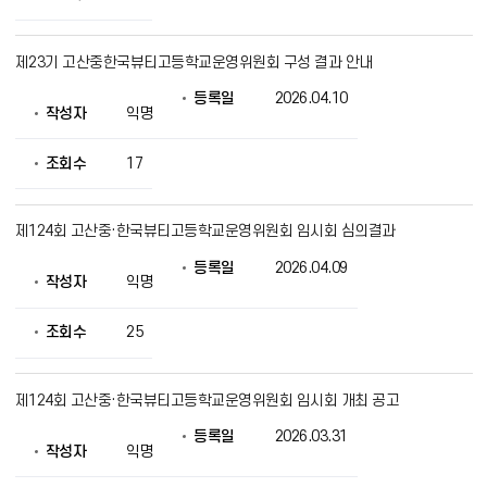
회
의
정
제23기 고산중한국뷰티고등학교운영위원회 구성 결과 안내
보
를
등록일
2026.04.10
제
작성자
익명
공
조회수
17
제124회 고산중·한국뷰티고등학교운영위원회 임시회 심의결과
등록일
2026.04.09
작성자
익명
조회수
25
제124회 고산중·한국뷰티고등학교운영위원회 임시회 개최 공고
등록일
2026.03.31
작성자
익명