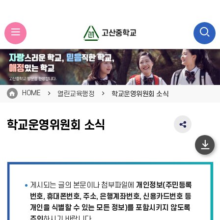
HOME
열린교육행정
학교운영위원회 소식
학교운영위원회 소식
SNS
공
유
하
영
단
역
펼
이
게시되는 글의 본문이나 첨부파일에
개인정보(주민등록
치
동
기
번호, 휴대폰번호, 주소, 은행계좌번호, 신용카드번호 등
개인을 식별할 수 있는 모든 정보)를 포함시키지 않도록
주의
하시기 바랍니다.