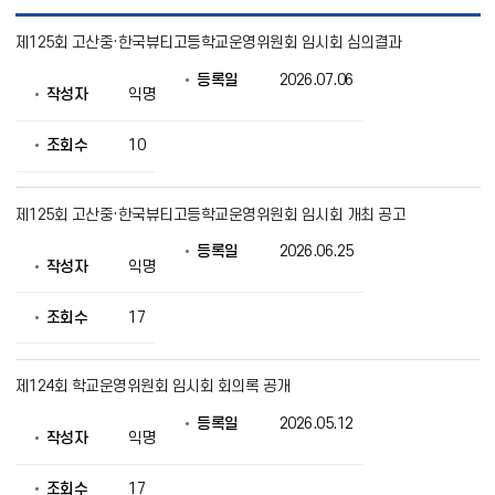
학
제125회 고산중·한국뷰티고등학교운영위원회 임시회 심의결과
교
운
등록일
2026.07.06
영
작성자
익명
위
원
회
조회수
10
소
식
목
제125회 고산중·한국뷰티고등학교운영위원회 임시회 개최 공고
록
으
등록일
2026.06.25
로
작성자
익명
번
호,
조회수
17
제
목,
작
성
제124회 학교운영위원회 임시회 회의록 공개
자,
등
등록일
2026.05.12
작성자
익명
록
일,
조
조회수
17