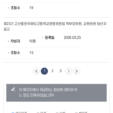
조회수
19
제23기 고산중한국뷰티고등학교운영위원회 학부모위원, 교원위원 당선자
공고
등록일
2026.03.23
작성자
익명
조회수
15
1
2
3
콘
이 페이지에서 제공하는 정보에 대하여 어
텐
느 정도 만족하셨습니까?
츠
만