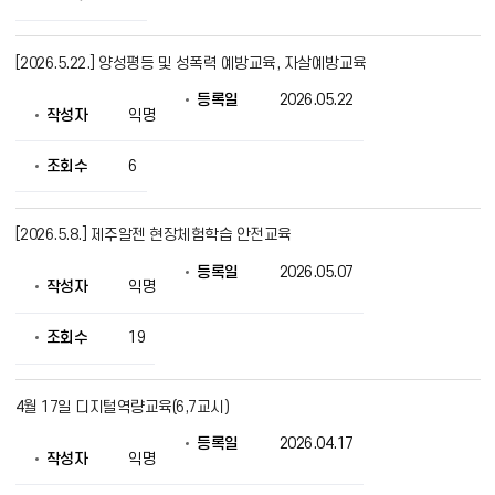
조
회
의
[2026.5.22.] 양성평등 및 성폭력 예방교육, 자살예방교육
정
보
등록일
2026.05.22
를
작성자
익명
제
공
조회수
6
[2026.5.8.] 제주알젠 현장체험학습 안전교육
등록일
2026.05.07
작성자
익명
조회수
19
4월 17일 디지털역량교육(6,7교시)
등록일
2026.04.17
작성자
익명