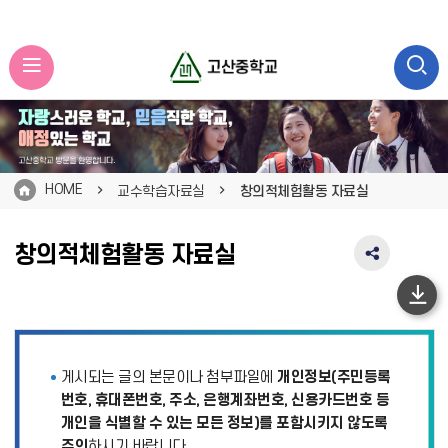
HOME
교수학습자료실
창의적체험활동 자료실
창의적체험활동 자료실
SNS
공
유
하
영
단
역
펼
이
게시되는 글의 본문이나 첨부파일에
개인정보(주민등록
치
동
기
번호, 휴대폰번호, 주소, 은행계좌번호, 신용카드번호 등
개인을 식별할 수 있는 모든 정보)를 포함시키지 않도록
주의
하시기 바랍니다.