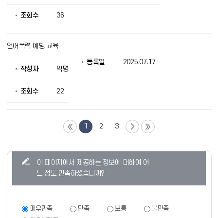
조회수
36
언어폭력 예방 교육
등록일
2025.07.17
작성자
익명
조회수
22
1
2
3
콘
이 페이지에서 제공하는 정보에 대하여 어
텐
느 정도 만족하셨습니까?
츠
만
족
만
매우만족
만족
보통
불만족
족