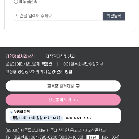
도
매우불만족
도
조
조
사
사
폼
개인정보처리방침
저작권지침및신고
공공데이터/정보공개 책임관
이메일주소무단수집거부
고정형 영상정보처리기기 운영·관리 방침
(교육청)원격지원
방문통계 보기
누리집 문의
평일 09시~18시
(점심 12시~13시)
070-4021-7092
(63008) 제주특별자치도 제주시 한경면 용고로 70 고산중학교
Tel : 대표번호 : 064-795-8200 (08:30~16:30)
Fax : 064)