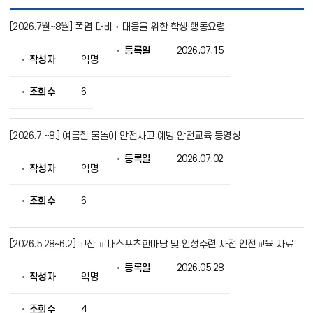
창
[2026.7월~8월] 폭염 대비‧대응을 위한 학생 행동요령
의
적
등록일
2026.07.15
체
작성자
익명
험
활
동
조회수
6
자
료
실
[2026.7.~8.] 여름철 물놀이 안전사고 예방 안전교육 동영상
목
록
등록일
2026.07.02
으
작성자
익명
로
번
조회수
6
호,
제
목,
작
[2026.5.28~6.2] 고산 교내스포츠한마당 및 인성수련 사전 안전교육 자료
성
자,
등록일
2026.05.28
작성자
익명
등
록
일,
조회수
4