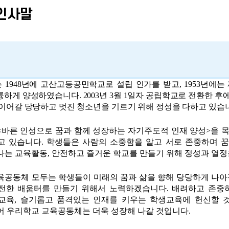
인사말
는
1948
년에 고산고등공민학교로 설립 인가를 받고
, 1953
년에는 
륭하게 양성하였습니다.
2003
년
3
월
1
일자 공립학교로 전환한 후
이어갈 당당하고 멋진 청소년을 기르기 위해 정성을 다하고 있습
<
바른 인성으로 꿈과 함께 성장하는 자기주도적 인재 양성
>
을 
고 있습니다
.
학생들은 사람의 소중함을 알고 서로 존중하며 꿈
나는 교육활동
,
안전하고 즐거운 학교를 만들기 위해 정성과 열정
육공동체 모두는 학생들이 미래의 꿈과 삶을 향해 당당하게 나아
전한 배움터를 만들기 위해서 노력하겠습니다
.
배려하고 존중
교육
,
슬기롭고 품격있는 인재를 키우는 학생교육에 헌신할 
어 우리학교 교육공동체는 더욱 성장해 나갈 것입니다
.