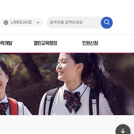
검
LANGUAGE
색
능력개발
열린교육행정
민원신청
하
기