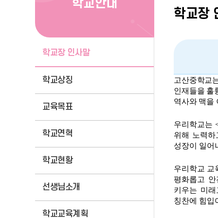
학교안내
학교장 
학교장 인사말
학교상징
고산중학교
인재들을 훌
역사와 맥을 
교육목표
우리학교는
학교연혁
위해 노력하
성장이 일어
학교현황
우리학교 교
평화롭고 안
선생님소개
키우는 미래
칭찬에 힘입
학교교육계획