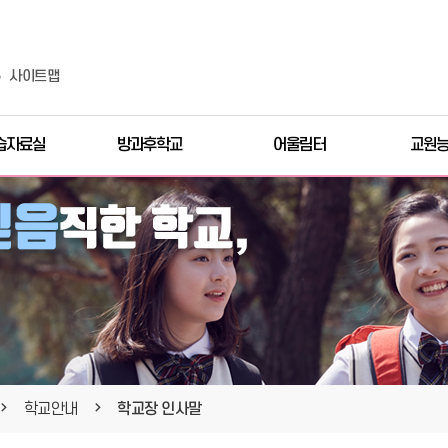
사이트맵
습자료실
방과후학교
어울림터
교원
학교안내
학교장 인사말