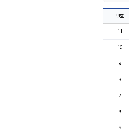
번호
건강과
11
운동
목록으로
번호,
10
제목,
작성자,
등록일,
9
조회의
정보를
제공
8
7
6
5