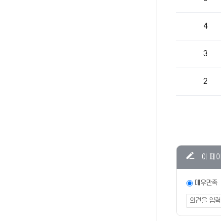
4
3
2
콘텐츠
이 페
만족도
조사
만족도
매우만족
조사
폼