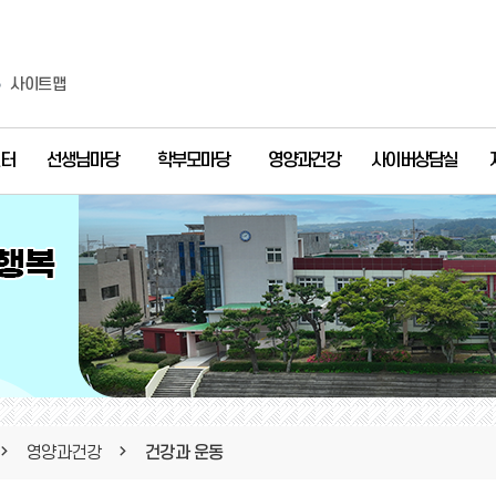
사이트맵
터
선생님마당
학부모마당
영양과건강
사이버상담실
영양과건강
건강과 운동