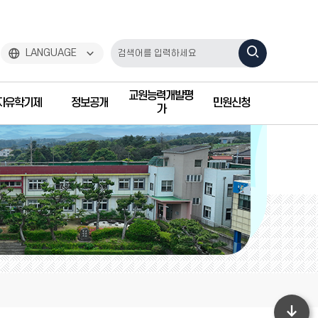
검
LANGUAGE
색
교원능력개발평
자유학기제
정보공개
민원신청
하
가
기