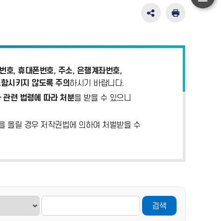
하
단
SNS
인
공
쇄
이
유
동
영
역
펼
호, 휴대폰번호, 주소, 은행계좌번호,
치
포함시키지 않도록 주의
하시기 바랍니다.
기
 관련 법령에 따라 처분
을 받을 수 있으니
)을 올릴 경우 저작권법에 의하여 처벌받을 수
검색