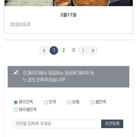
5월17일
2022.05.31
1
2
3
콘
이 페이지에서 제공하는 정보에 대하여 어
텐
느 정도 만족하셨습니까?
츠
만
족
만
매우만족
만족
보통
불만족
족
도
매우불만족
도
조
조
사
사
폼