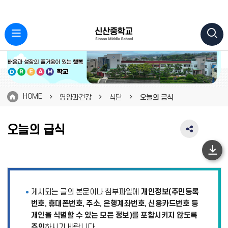
HOME
영양과건강
식단
오늘의 급식
오늘의 급식
SNS
공
유
하
영
단
역
펼
이
게시되는 글의 본문이나 첨부파일에
개인정보(주민등록
치
동
기
번호, 휴대폰번호, 주소, 은행계좌번호, 신용카드번호 등
개인을 식별할 수 있는 모든 정보)를 포함시키지 않도록
주의
하시기 바랍니다.