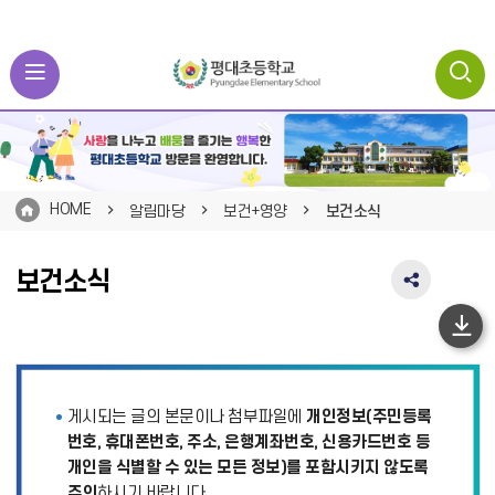
HOME
알림마당
보건+영양
보건소식
보건소식
SNS
공
유
하
영
단
역
펼
이
게시되는 글의 본문이나 첨부파일에
개인정보(주민등록
치
동
기
번호, 휴대폰번호, 주소, 은행계좌번호, 신용카드번호 등
개인을 식별할 수 있는 모든 정보)를 포함시키지 않도록
주의
하시기 바랍니다.