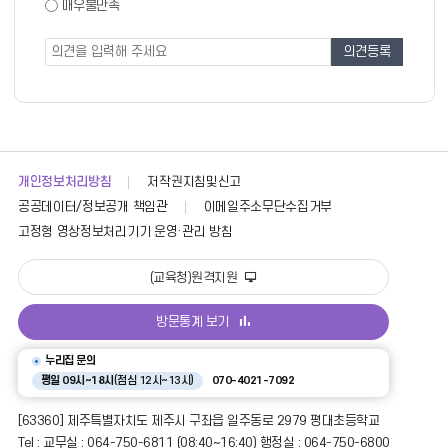
도
매우불만족
도
조
조
사
사
폼
개인정보처리방침
저작권지침및신고
공공데이터/정보공개 책임관
이메일주소무단수집거부
고정형 영상정보처리기기 운영·관리 방침
(교육청)원격지원
방문통계 보기
누리집 문의
평일 09시~18시
(점심 12시~13시)
070-4021-7092
[63360] 제주특별자치도 제주시 구좌읍 일주동로 2979 평대초등학교
Tel : 교무실 : 064-750-6811 (08:40~16:40) 행정실 : 064-750-6800