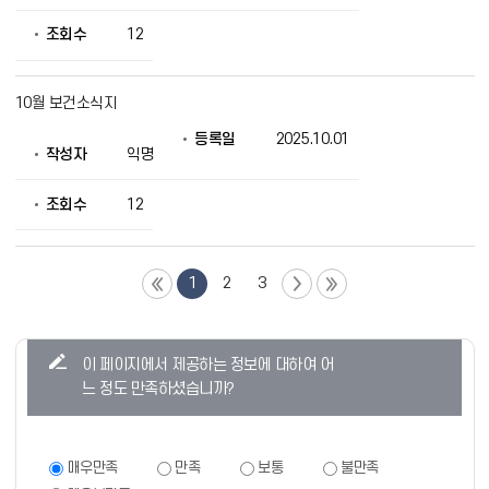
조회수
12
10월 보건소식지
등록일
2025.10.01
작성자
익명
조회수
12
1
2
3
콘
이 페이지에서 제공하는 정보에 대하여 어
텐
느 정도 만족하셨습니까?
츠
만
족
만
매우만족
만족
보통
불만족
족