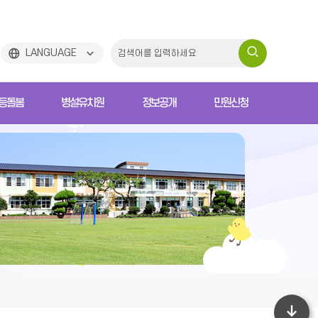
검
LANGUAGE
색
등돌봄
병설유치원
정보공개
민원신청
하
기