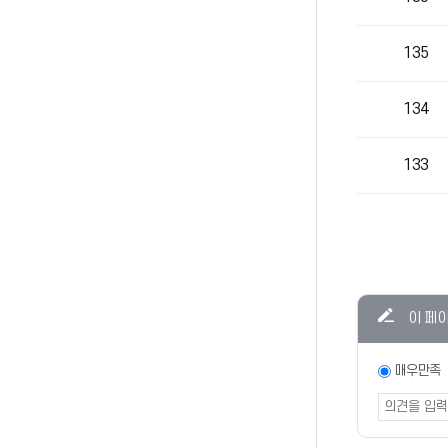
135
134
133
콘텐츠
이 페
만족도
조사
만족도
매우만족
조사
폼