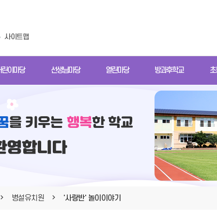
사이트맵
어린이마당
선생님마당
열린마당
방과후학교
초
병설유치원
'사랑반' 놀이이야기