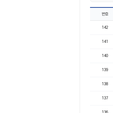
번호
'사랑반'
142
놀이이야기
목록으로
번호,
141
제목,
작성자,
등록일,
140
조회의
정보를
제공
139
138
137
136