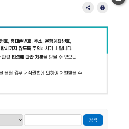
하
단
SNS
인
공
쇄
이
유
동
영
역
펼
호, 휴대폰번호, 주소, 은행계좌번호,
치
포함시키지 않도록 주의
하시기 바랍니다.
기
 관련 법령에 따라 처분
을 받을 수 있으니
)을 올릴 경우 저작권법에 의하여 처벌받을 수
검색