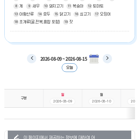
게
새우
돼지고기
복숭아
토마토
8
9
10
11
12
아황산류
호두
닭고기
쇠고기
오징어
13
14
15
16
17
조개류(굴,전복,홍합 포함)
잣
18
19
2026-08-09 ~ 2026-08-15
이
다
전
음
오늘
주
주
간
간
일
월
구분
2026-08-09
2026-08-10
2026
주
간
식
단
콘
이 페이지에서 제공하는 정보에 대하여 어