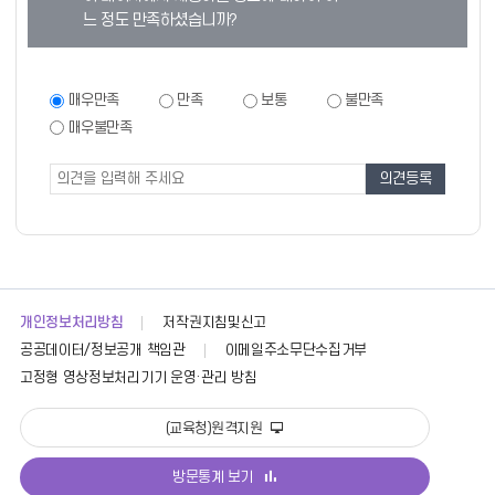
안
텐
느 정도 만족하셨습니까?
내
츠
구
만
분
족
만
매우만족
만족
보통
불만족
일,
족
도
매우불만족
월,
도
조
화,
조
수,
사
사
목,
폼
금,
토
요
일
개인정보처리방침
저작권지침및신고
에
공공데이터/정보공개 책임관
이메일주소무단수집거부
대
고정형 영상정보처리기기 운영·관리 방침
한
식
(교육청)원격지원
단
목
방문통계 보기
록