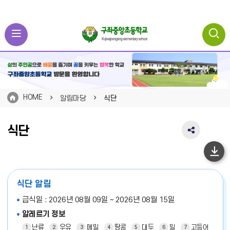
HOME
알림마당
식단
식단
SNS
공
유
하
영
단
역
식단 알림
펼
이
치
급식일 : 2026년 08월 09일 ~ 2026년 08월 15일
동
기
알레르기 정보
난류
우유
메밀
땅콩
대두
밀
고등어
1
2
3
4
5
6
7