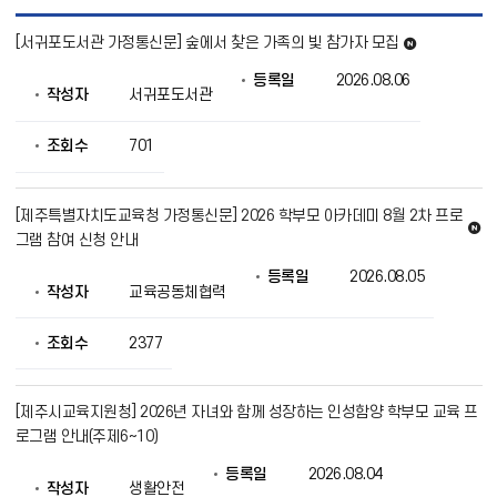
공
[서귀포도서관 가정통신문] 숲에서 찾은 가족의 빛 참가자 모집
통
새
가
글
등록일
2026.08.06
정
작성자
서귀포도서관
통
신
문
조회수
701
(교
육
청)
[제주특별자치도교육청 가정통신문] 2026 학부모 아카데미 8월 2차 프로
목
새
그램 참여 신청 안내
록
글
으
등록일
2026.08.05
로
작성자
교육공동체협력
번
호,
조회수
2377
제
목,
작
성
[제주시교육지원청] 2026년 자녀와 함께 성장하는 인성함양 학부모 교육 프
자,
로그램 안내(주제6~10)
등
록
등록일
2026.08.04
일,
작성자
생활안전