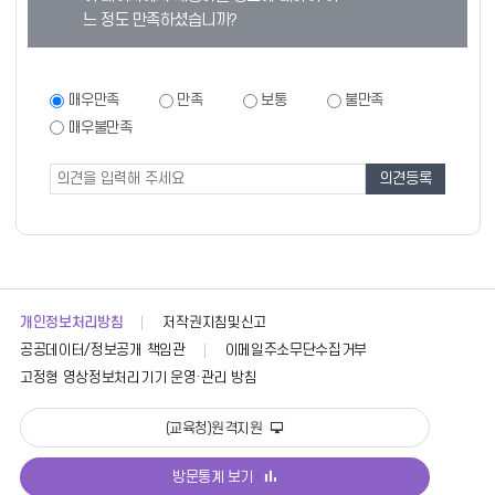
텐
느 정도 만족하셨습니까?
츠
만
족
만
매우만족
만족
보통
불만족
족
도
매우불만족
도
조
조
사
사
폼
개인정보처리방침
저작권지침및신고
공공데이터/정보공개 책임관
이메일주소무단수집거부
고정형 영상정보처리기기 운영·관리 방침
(교육청)원격지원
방문통계 보기