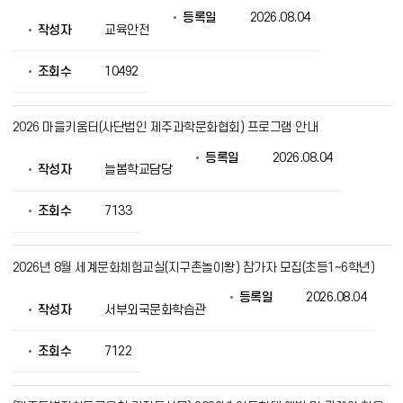
등록일
2026.08.04
작성자
교육안전
조회수
10492
2026 마을키움터(사단법인 제주과학문화협회) 프로그램 안내
등록일
2026.08.04
작성자
늘봄학교담당
조회수
7133
2026년 8월 세계문화체험교실(지구촌놀이왕) 참가자 모집(초등1~6학년)
등록일
2026.08.04
작성자
서부외국문화학습관
조회수
7122