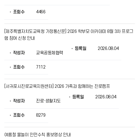
조
회
조회수
4466
의
정
보
를
[제주특별자치도교육청 가정통신문] 2026 학부모 아카데미 8월 3차 프로그
제
램 참여 신청 안내
공
등록일
2026.08.04
작성자
교육공동체협력
조회수
7112
[서귀포시진로교육지원센터] 2026 가족과 함께하는 진로캠프
등록일
2026.08.04
작성자
진로·생활지도
조회수
8279
여름철 물놀이 안전수칙 홍보영상 안내