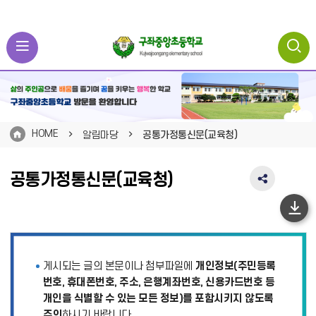
HOME
알림마당
공통가정통신문(교육청)
공통가정통신문(교육청)
SNS
공
유
하
영
단
역
펼
이
게시되는 글의 본문이나 첨부파일에
개인정보(주민등록
치
동
기
번호, 휴대폰번호, 주소, 은행계좌번호, 신용카드번호 등
개인을 식별할 수 있는 모든 정보)를 포함시키지 않도록
주의
하시기 바랍니다.