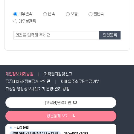
만
족
만
매우만족
만족
보통
불만족
족
도
매우불만족
도
조
조
사
사
폼
개인정보처리방침
저작권지침및신고
공공데이터/정보공개 책임관
이메일주소무단수집거부
고정형 영상정보처리기기 운영·관리 방침
(교육청)원격지원
방문통계 보기
누리집 문의
평일 09시~18시
(점심 12시~13시)
070-4021-7092