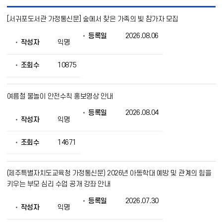
가
[서귀포도서관 가정통신문] 숲에서 찾은 가족의 빛 참가자 모집
정
통
등록일
2026.08.06
신
작성자
익명
문
목
록
조회수
10875
으
로
번
여름철 물놀이 안전수칙 홍보영상 안내
호,
제
등록일
2026.08.04
목,
작성자
익명
작
성
조회수
14671
자,
등
록
일,
(제주특별자치도교육청 가정통신문) 2026년 아동학대 예방 및 관계의 힘을
조
키우는 부모 심리 수업 공개 강좌 안내
회
의
등록일
2026.07.30
작성자
익명
정
보