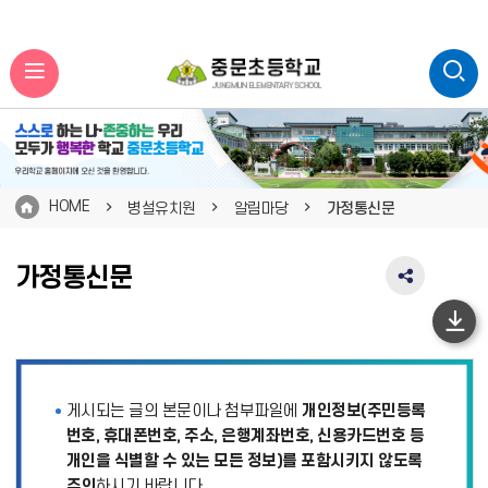
HOME
병설유치원
알림마당
가정통신문
가정통신문
SNS
공
유
하
영
단
역
펼
이
게시되는 글의 본문이나 첨부파일에
개인정보(주민등록
치
동
기
번호, 휴대폰번호, 주소, 은행계좌번호, 신용카드번호 등
개인을 식별할 수 있는 모든 정보)를 포함시키지 않도록
주의
하시기 바랍니다.