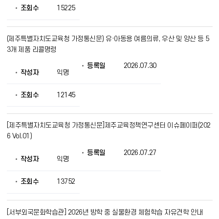
를
조회수
15225
제
공
(제주특별자치도교육청 가정통신문) 유·아동용 여름의류, 우산 및 양산 등 5
3개 제품 리콜명령
등록일
2026.07.30
작성자
익명
조회수
12145
[제주특별자치도교육청 가정통신문]제주교육정책연구센터 이슈페이퍼(202
6 Vol.01)
등록일
2026.07.27
작성자
익명
조회수
13752
[서부외국문화학습관] 2026년 방학 중 실물환경 체험학습 자유견학 안내