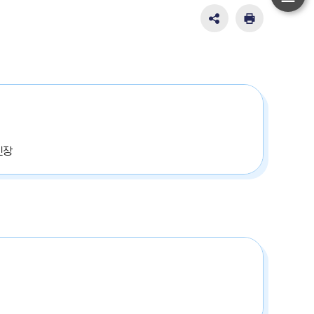
하
단
SNS
인
공
쇄
이
유
동
영
역
펼
치
기
신장