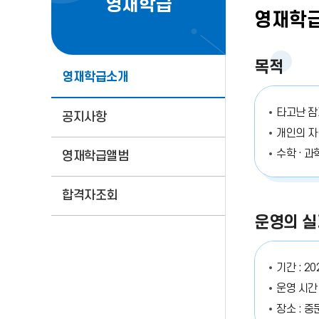
영재학급
영재학
목적
영재학급소개
타고난 잠
공지사항
개인의 자
수학 · 
영재학급앨범
합격자조회
운영의 실
기간 : 202
운영 시간 
장소 : 중