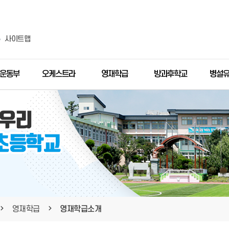
사이트맵
운동부
오케스트라
영재학급
방과후학교
병설
영재학급
영재학급소개