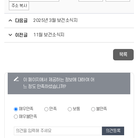
주소 복사
2025년 3월 보건소식지
다음글
11월 보건소식지
이전글
목록
콘
이 페이지에서 제공하는 정보에 대하여 어
텐
느 정도 만족하셨습니까?
츠
만
족
만
매우만족
만족
보통
불만족
족
도
매우불만족
도
조
조
사
사