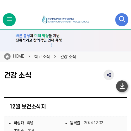
HOME
학교 소식
건강 소식
건강 소식
SNS
공
하
유
영
단
역
이
펼
12월 보건소식지
치
동
기
작성자
익명
등록일
2024.12.02