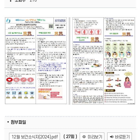
조회수
216
첨부파일
( 27회 )
12월 보건소식지(2024).pdf
미리보기
바로듣기