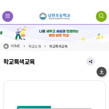
HOME
학교소개
학교특색교육
학교특색교육
SNS
공
유
하
영
단
역
펼
이
치
동
기