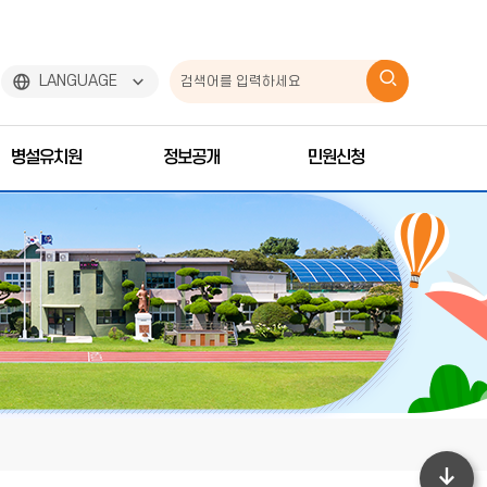
검
LANGUAGE
색
병설유치원
정보공개
민원신청
하
기