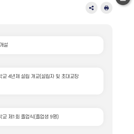
하
단
SNS
인
공
쇄
이
유
동
영
역
펼
개설
치
기
교 4년제 설립 개교(설립자 및 초대교장
교 제1회 졸업식(졸업생 9명)