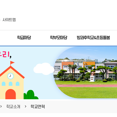
사이트맵
학급마당
학부모마당
방과후학교&초등돌봄
학교소개
학교연혁