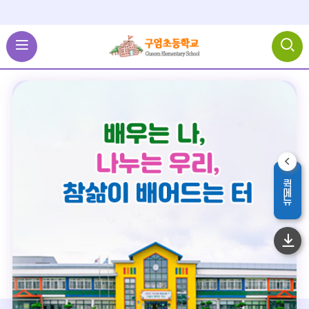
퀵메뉴
퀵메뉴영역
하
단
이