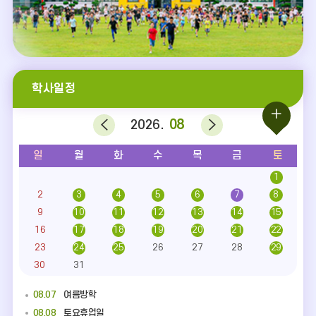
동
학사일정
일
이
다
2026.
08
정
전
음
일
월
화
수
목
금
토
달
달
더
캘
1
린
보
2
3
4
5
6
7
8
더
08.01
토요휴업일
:
9
10
11
12
13
14
15
기
월,
08.03
여름방학
16
17
18
19
20
21
22
화,
08.04
여름방학
23
24
25
26
27
28
29
수,
08.05
여름방학
목,
30
31
금,
08.06
여름방학
토,
08.07
여름방학
일
08.08
토요휴업일