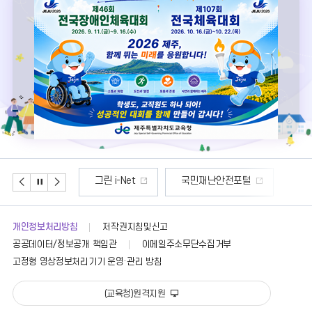
이
정
다
전
지
음
범죄 피해신고
그린 i-Net
국민재난안전포털
연
배
배
배
너
너
너
이
정
다
개인정보처리방침
저작권지침및신고
전
지
음
공공데이터/정보공개 책임관
이메일주소무단수집거부
고정형 영상정보처리기기 운영·관리 방침
(교육청)원격지원