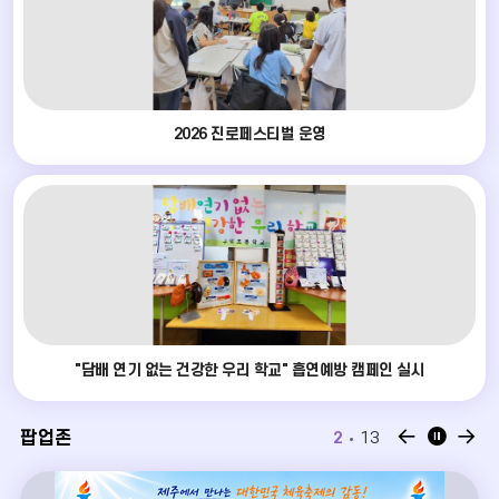
러
리
더
2026 진로페스티벌 운영
보
기
"담배 연기 없는 건강한 우리 학교" 흡연예방 캠페인 실시
팝
팝
팝
팝업존
2
13
업
업
업
존
존
존