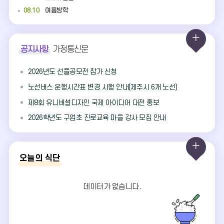
08.10
여름방학
08.11
여름방학
08.12
여름방학
게
공지사항
가정통신문
08.13
여름방학
시
08.14
여름방학
2026년도 선플공모전 참가 신청
08.15
광복절
판
노선버스 운행시간표 변경 시행 안내(제주시 6개 노선)
08.17
여름방학
더
08.18
여름방학
제8회 유니버설디자인 국제 아이디어 대전 홍보
08.19
여름방학
보
2026학년도 구엄초 진로교육 마을 강사 모집 안내
08.20
여름방학
기
08.21
여름방학
오
08.22
토요휴업일
오늘의 식단
08.24
여름방학
늘
08.25
개학식
의
데이터가 없습니다.
08.29
토요휴업일
식