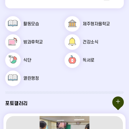
단
더
보
활동모습
제주형자율학교
기
방과후학교
건강소식
식단
독서로
열린행정
포
포토갤러리
토
갤