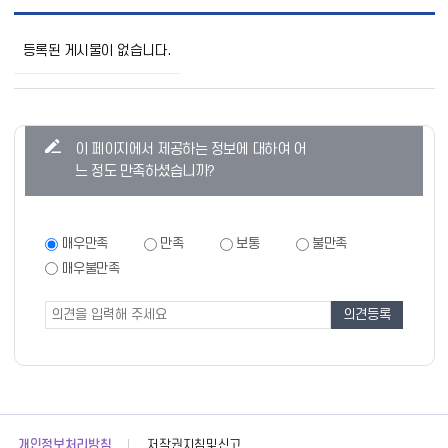
학
부
등록된 게시물이 없습니다.
모
마
당
목
록
콘
이 페이지에서 제공하는 정보에 대하여 어
으
텐
로
느 정도 만족하셨습니까?
번
츠
호,
만
제
목,
족
만
매우만족
만족
보통
불만족
작
족
도
매우불만족
성
도
조
자,
조
등
사
사
록
폼
일,
조
회
의
정
보
개인정보처리방침
저작권지침및신고