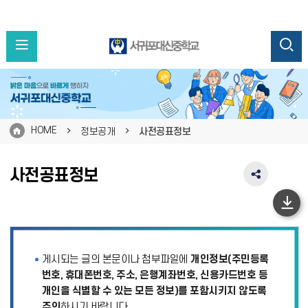
HOME
정보공개
사전공표정보
사전공표정보
SNS
공
유
하
영
단
역
펼
이
게시되는 글의 본문이나 첨부파일에
개인정보(주민등록
치
동
기
번호, 휴대폰번호, 주소, 은행계좌번호, 신용카드번호 등
개인을 식별할 수 있는 모든 정보)를 포함시키지 않도록
주의
하시기 바랍니다.