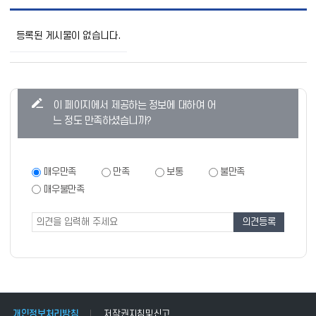
사
전
등록된 게시물이 없습니다.
공
표
정
보
목
콘
이 페이지에서 제공하는 정보에 대하여 어
록
텐
으
느 정도 만족하셨습니까?
로
츠
번
만
호,
제
족
만
매우만족
만족
보통
불만족
목,
족
도
매우불만족
작
도
조
성
조
자,
사
사
등
폼
록
일,
조
회
의
정
개인정보처리방침
저작권지침및신고