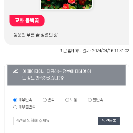
교화 동백꽃
행운의 푸른 꿈 정열의 삶
최근 업데이트 일시 : 2024/04/16 11:31:02
콘
이 페이지에서 제공하는 정보에 대하여 어
텐
느 정도 만족하셨습니까?
츠
만
족
만
매우만족
만족
보통
불만족
족
도
매우불만족
도
조
조
사
사
폼