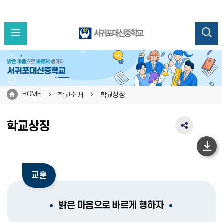
HOME
학교소개
학교상징
학교상징
SNS
공
유
하
영
단
역
교훈
펼
이
치
동
기
밝은 마음으로 바르게 행하자