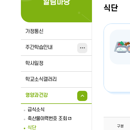
알림마당
식단
가정통신
주간학습안내
학사일정
학교소식갤러리
영양과건강
급식소식
축산물이력번호 조회
구분
식단