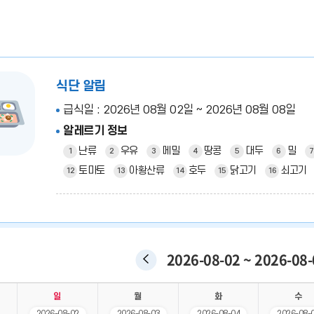
식단 알림
급식일 : 2026년 08월 02일 ~ 2026년 08월 08일
알레르기 정보
난류
우유
메밀
땅콩
대두
밀
1
2
3
4
5
6
7
토마토
아황산류
호두
닭고기
쇠고기
12
13
14
15
16
2026-08-02 ~ 2026-08-
이전
주간
일
월
화
수