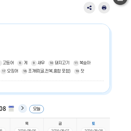
하
단
SNS
인
공
쇄
이
유
동
영
역
펼
치
기
고등어
게
새우
돼지고기
복숭아
8
9
10
11
오징어
조개류(굴,전복,홍합 포함)
잣
17
18
19
08
다음
오늘
주간
목
금
토