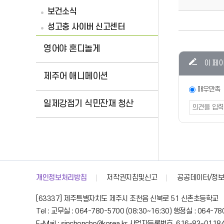
보건소식
주간식단안내
성고충 사이버 신고센터
구분
일,
영어야 혼디놀게
월,
콘텐츠
이 페
화,
만족도
제주어 애니메이션
수,
조사
만족도
매우만족
목,
조사
일제강점기 식민잔재 청산
금,
폼
토요일
에
대한
식단
목록
개인정보처리방침
저작권지침및신고
공공데이터/정보
정보를
제공하는
[63337] 제주특별자치도 제주시 조천읍 신북로 51 신촌초등학교
표입니다.
Tel : 교무실 : 064-780-5700 (08:30~16:30) 행정실 : 064-78
E-Mail : sinchoncho@korea.kr 사업자등록번호. 616-83-0118