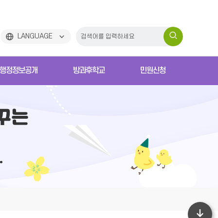
검
LANGUAGE
색
행정정보공개
방과후학교
민원신청
하
기