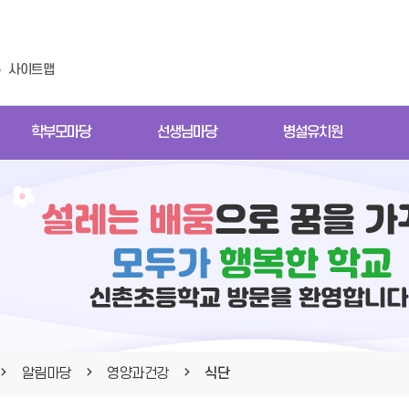
사이트맵
학부모마당
선생님마당
병설유치원
알림마당
영양과건강
식단