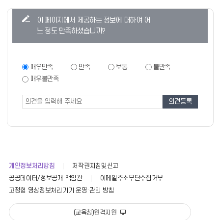
콘
이 페이지에서 제공하는 정보에 대하여 어
텐
느 정도 만족하셨습니까?
츠
만
족
만
매우만족
만족
보통
불만족
족
도
매우불만족
도
조
조
사
사
폼
개인정보처리방침
저작권지침및신고
공공데이터/정보공개 책임관
이메일주소무단수집거부
고정형 영상정보처리기기 운영·관리 방침
(교육청)원격지원