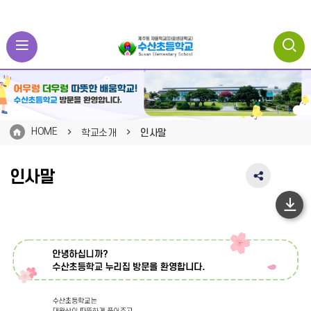
HOME
학교소개
인사말
인사말
SNS
공
유
하
영
단
역
펼
이
치
동
기