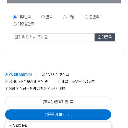
츠
만
족
만
매우만족
만족
보통
불만족
족
도
매우불만족
도
조
조
사
사
폼
개인정보처리방침
저작권지침및신고
공공데이터/정보공개 책임관
이메일주소무단수집거부
고정형 영상정보처리기기 운영·관리 방침
(교육청)원격지원
방문통계 보기
누리집 문의