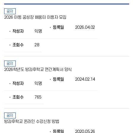
안
공지
내
2026 아동 꿈성장 배움터 이용자 모집
사
항
등록일
2026.04.02
목
작성자
익명
록
으
로
조회수
28
번
호,
제
공지
목,
2026학년도 방과후학교 연간계획서 양식
작
성
등록일
2024.02.14
자,
작성자
익명
등
록
조회수
765
일,
조
회
의
공지
정
방과후학교 온라인 수강신청 방법
보
를
등록일
2020.05.26