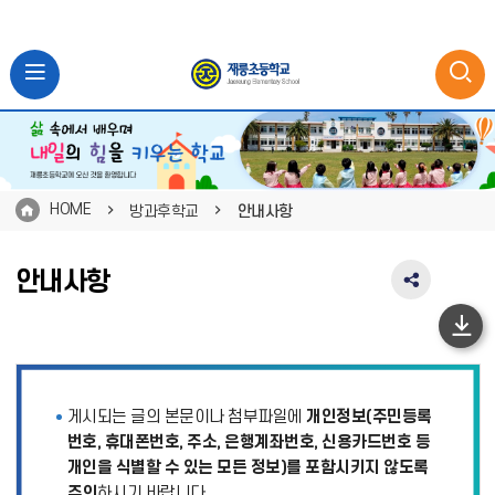
HOME
방과후학교
안내사항
안내사항
SNS
공
유
하
영
단
역
펼
이
게시되는 글의 본문이나 첨부파일에
개인정보(주민등록
치
동
기
번호, 휴대폰번호, 주소, 은행계좌번호, 신용카드번호 등
개인을 식별할 수 있는 모든 정보)를 포함시키지 않도록
주의
하시기 바랍니다.