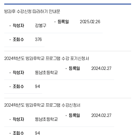
양
방과후 수강신청 따라하기 안내문
식
목
등록일
2025.02.26
록
작성자
강봉구
으
로
번
조회수
376
호,
제
목,
2024학년도 방과후학교 프로그램 수강 포기신청서
작
성
등록일
2024.02.27
자,
작성자
동남초등학교
등
록
조회수
94
일,
조
회
의
2024학년도 방과후학교 프로그램 수강신청서
정
보
등록일
2024.02.27
작성자
동남초등학교
를
제
공
조회수
94