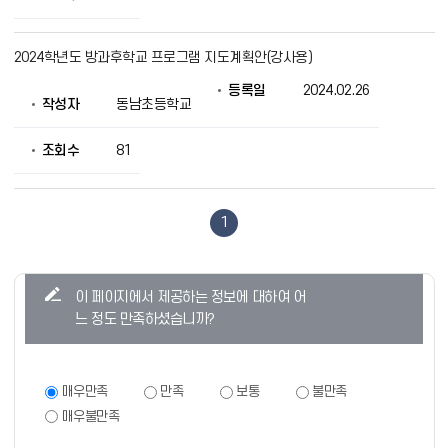
2024학년도 방과후학교 프로그램 지도계획안(강사용)
등록일
2024.02.26
작성자
동남초등학교
조회수
81
1
콘
이 페이지에서 제공하는 정보에 대하여 어
텐
느 정도 만족하셨습니까?
츠
만
족
만
매우만족
만족
보통
불만족
족
도
매우불만족
도
조