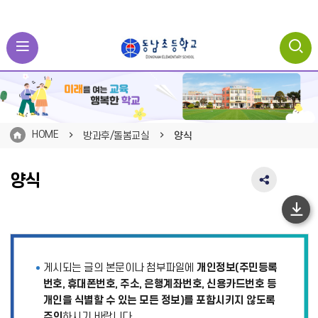
HOME
방과후/돌봄교실
양식
양식
SNS
공
유
하
영
단
역
펼
이
게시되는 글의 본문이나 첨부파일에
개인정보(주민등록
치
동
기
번호, 휴대폰번호, 주소, 은행계좌번호, 신용카드번호 등
개인을 식별할 수 있는 모든 정보)를 포함시키지 않도록
주의
하시기 바랍니다.