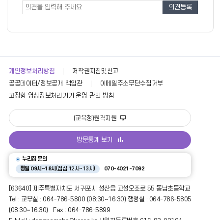
조
사
사
폼
개인정보처리방침
저작권지침및신고
공공데이터/정보공개 책임관
이메일주소무단수집거부
고정형 영상정보처리기기 운영·관리 방침
(교육청)원격지원
방문통계 보기
누리집 문의
평일 09시~18시
(점심 12시~13시)
070-4021-7092
[63640] 제주특별자치도 서귀포시 성산읍 고성오조로 55 동남초등학교
Tel : 교무실 : 064-786-5800 (08:30~16:30) 행정실 : 064-786-5805
(08:30~16:30) Fax : 064-786-5899