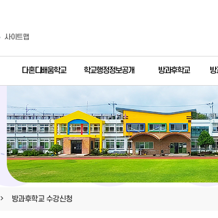
사이트맵
다혼디배움학교
학교행정정보공개
방과후학교
방
방과후학교 수강신청