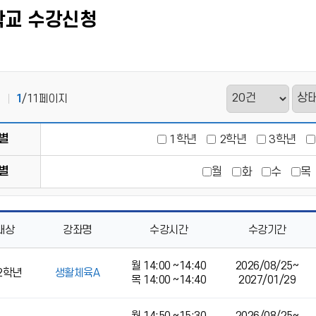
학교 수강신청
1
/11페이지
별
1학년
2학년
3학년
별
월
화
수
목
대상
강좌명
수강시간
수강기간
월 14:00 ~14:40
2026/08/25~
,2학년
생활체육A
목 14:00 ~14:40
2027/01/29