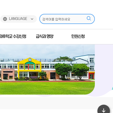
검
LANGUAGE
색
과후학교 수강신청
급식과 영양
민원신청
하
기