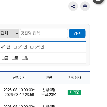
하
단
SNS
인
공
쇄
이
유
동
영
역
검색
펼
치
기
4학년
5학년
6학년
금
토
일
신청기간
인원
진행상태
2026-08-10 00:00~
신청:0명
대기중
2026-08-17 23:59
모집:20명