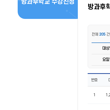
방과후학교 수강신청
방과후
전체
205
건
대상
요일
번호
1
1