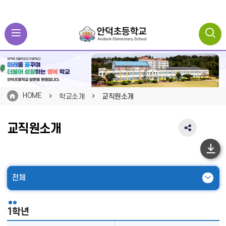
HOME
학교소개
교직원소개
교직원소개
SNS
공
유
하
영
단
역
전체
펼
이
치
동
기
1학년