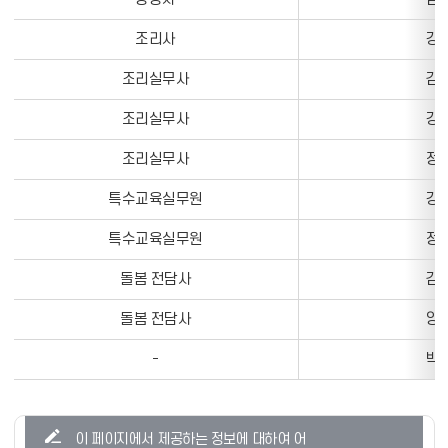
정
조리사
강O
보
를
조리실무사
김O
나
타
조리실무사
강O
내
는
조리실무사
정O
표
특수교육실무원
강O
특수교육실무원
정O
돌봄 전담사
김O
돌봄 전담사
양O
-
박O
콘
이 페이지에서 제공하는 정보에 대하여 어