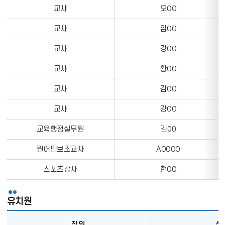
정
교사
오OO
직
보
위,
를
교사
임OO
성
나
명,
교사
강OO
타
업
내
무,
교사
황OO
는
담
표
교사
김OO
임
정
교사
강OO
보
를
교육행정실무원
김00
나
타
원어민보조교사
AOOOO
내
스포츠강사
현OO
는
표
유치원
직위
성