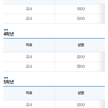
내
업
는
3
교사
이OO
무,
표
학
담
년
교사
오OO
임
의
정
직
보
4학년
위,
를
성
나
직위
성명
명,
타
업
내
4
교사
김OO
무,
는
학
담
표
년
교사
양OO
임
의
정
직
보
5학년
위,
를
성
나
직위
성명
명,
타
업
내
5
교사
오OO
무,
는