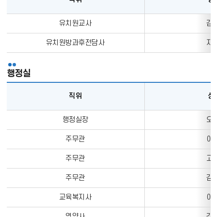
유
유치원교사
김O
치
원
유치원방과후전담사
지O
의
직
행정실
위,
성
직위
성
명,
업
행
행정실장
오O
무
정
정
실
주무관
이O
보
의
를
주무관
고O
직
나
위,
타
주무관
김O
성
내
명,
교육복지사
이O
는
업
표
무
영양사
김O