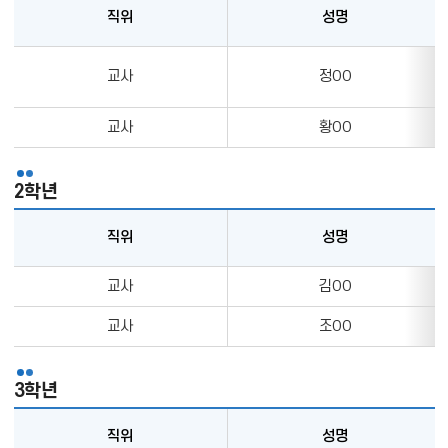
직위
성명
1
교사
정OO
학
년
의
교사
황OO
직
위,
2학년
성
명,
직위
성명
업
무,
2
교사
김OO
담
학
임
년
교사
조OO
정
의
보
직
를
3학년
위,
나
성
타
직위
성명
명,