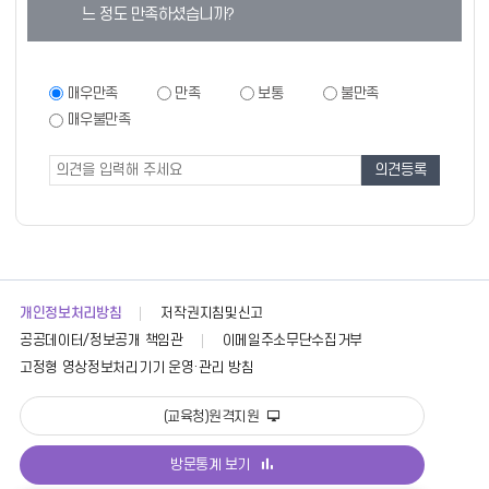
텐
느 정도 만족하셨습니까?
츠
만
족
만
매우만족
만족
보통
불만족
족
도
매우불만족
도
조
조
사
사
폼
개인정보처리방침
저작권지침및신고
공공데이터/정보공개 책임관
이메일주소무단수집거부
고정형 영상정보처리기기 운영·관리 방침
(교육청)원격지원
방문통계 보기