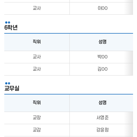
학
담
표
년
교사
이OO
임
의
정
직
보
6학년
위,
를
성
나
직위
성명
명,
타
업
내
6
교사
박OO
무,
는
학
담
표
년
교사
김OO
임
의
정
직
보
교무실
위,
를
성
나
직위
성명
명,
타
업
내
교
교장
서영준
무,
는
무
담
표
실
교감
강윤정
임
의