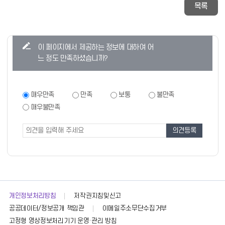
목록
콘
이 페이지에서 제공하는 정보에 대하여 어
텐
느 정도 만족하셨습니까?
츠
만
족
만
매우만족
만족
보통
불만족
족
도
매우불만족
도
조
조
사
사
폼
개인정보처리방침
저작권지침및신고
공공데이터/정보공개 책임관
이메일주소무단수집거부
고정형 영상정보처리기기 운영·관리 방침