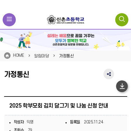
HOME
알림마당
가정통신
가정통신
SNS
공
유
하
영
단
역
펼
2025 학부모회 김치 담그기 및 나눔 신청 안내
이
치
동
기
작성자
익명
등록일
2025.11.24
조회수
79