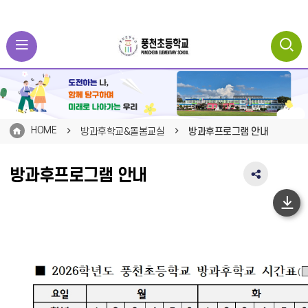
HOME
방과후학교&돌봄교실
방과후프로그램 안내
방과후프로그램 안내
SNS
공
유
하
영
단
역
펼
이
치
동
기