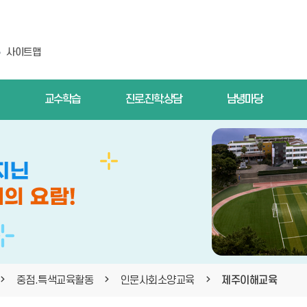
사이트맵
교수학습
진로.진학.상담
남녕마당
중점.특색교육활동
인문사회소양교육
제주이해교육