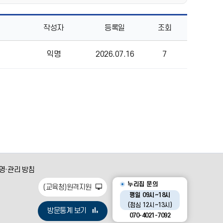
작성자
등록일
조회
익명
2026.07.16
7
영·관리 방침
누리집 문의
(교육청)원격지원
평일 09시~18시
(점심 12시~13시)
방문통계 보기
070-4021-7092