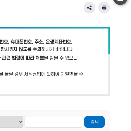
하
단
SNS
인
공
쇄
이
유
동
영
역
펼
호, 휴대폰번호, 주소, 은행계좌번호,
치
포함시키지 않도록 주의
하시기 바랍니다.
기
 관련 법령에 따라 처분
을 받을 수 있으니
)을 올릴 경우 저작권법에 의하여 처벌받을 수
검색