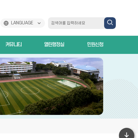
검
LANGUAGE
색
커뮤니티
열린행정실
민원신청
하
기