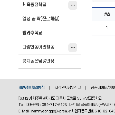
체육중점학급
번호
열정.꿈.락(진로체험)
제주이해교육
1
목록으로
방과후학교
번호,
제목,
작성자,
다양한동아리활동
등록일,
조회의
정보를
긍지높은남녕인상
제공
개인정보처리방침
저작권지침및신고
공공데이터/정보
[63128] 제주특별자치도 제주시 도령로 55 남녕고등학교
Tel : 대표전화 : 064-717-6123 [내선]을 클릭하세요. (근무시간: 
E-Mail : namnyeonggo@korea.kr 사업자등록번호 616-82-04