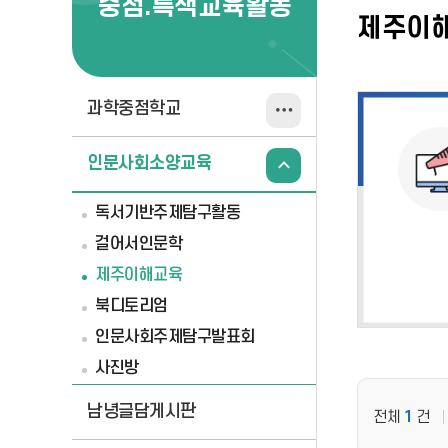
중점.특색교육활동
제주이
과학중점학교
인문사회소양교육
독서기반주제탐구활동
걸어서인문학
제주이해교육
북디토리엄
인문사회주제탐구발표회
사진방
남녕글담게시판
전체
1
건